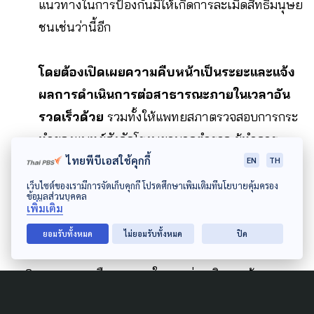
แนวทางในการป้องกันมิให้เกิดการละเมิดสิทธิมนุษย
ชนเช่นว่านี้อีก
โดยต้องเปิดเผยความคืบหน้าเป็นระยะและแจ้ง
ผลการดำเนินการต่อสาธารณะภายในเวลาอัน
รวดเร็วด้วย
รวมทั้งให้แพทยสภาตรวจสอบการกระ
ทำของแพทย์สังกัดโรงพยาบาลตำรวจ ผู้ทำการ
ไทยพีบีเอสใช้คุกกี้
รักษาหรือมีความเห็นทางการแพทย์ในกรณีตาม
EN
TH
คำร้องนี้ แล้วดำเนินการไปตามหน้าที่และอำนาจ
เว็บไซต์ของเรามีการจัดเก็บคุกกี้ โปรดศึกษาเพิ่มเติมที่นโยบายคุ้มครอง
ข้อมูลส่วนบุคคล
ตามจริยธรรมแห่งวิชาชีพ ทั้งนี้ ภายใน 90 วันนับแต่
เพิ่มเติม
วันที่ได้รับรายงานผลการตรวจสอบฉบับนี้
ยอมรับทั้งหมด
ไม่ยอมรับทั้งหมด
ปิด
มาตรการหรือแนวทางในการส่งเสริมและคุ้มครอง
สิทธิมนุษยชน ให้สำนักงานคณะกรรมการข้อมูล