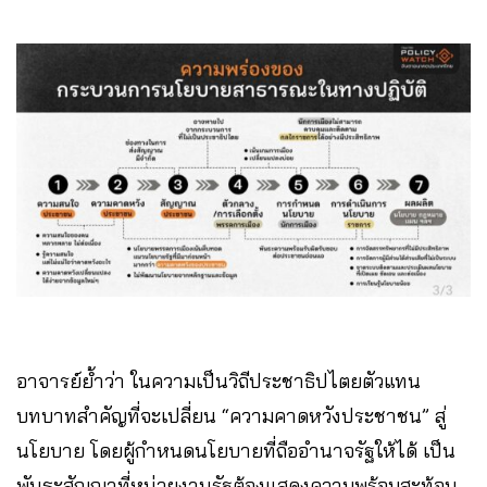
อาจารย์ย้ำว่า ในความเป็นวิถีประชาธิปไตยตัวแทน
บทบาทสำคัญที่จะเปลี่ยน “ความคาดหวังประชาชน” สู่
นโยบาย โดยผู้กำหนดนโยบายที่ถืออำนาจรัฐให้ได้ เป็น
พันธะสัญญาที่หน่วยงานรัฐต้องแสดงความพร้อมสะท้อน