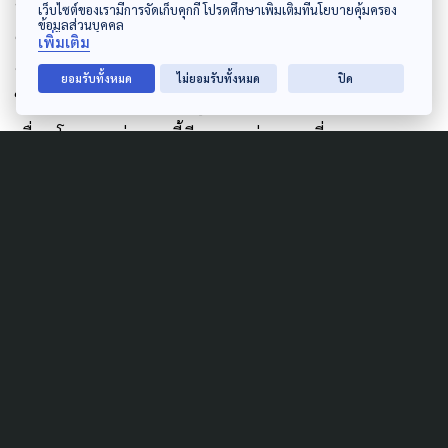
ประมาณ” สะท้อนถึงความตั้งใจและการให้ความสำคัญ
เว็บไซต์ของเรามีการจัดเก็บคุกกี้ โปรดศึกษาเพิ่มเติมที่นโยบายคุ้มครอง
ข้อมูลส่วนบุคคล
ของนโยบาย ยืนยันจะทำข้อมูลต่อเพื่อกระตุ้นให้รัฐทำ
เพิ่มเติม
หน้า และปกป้องสิทธิ์ให้กับประชาชน ซึ่งพบว่าประชาชน
ยอมรับทั้งหมด
ไม่ยอมรับทั้งหมด
ปิด
ให้ความสนใจ ติดตามข้อมูลกับ WeVis เพิ่มขึ้นอย่างต่อ
เนื่อง โดยมองว่าเวลานี้มีหลายหน่วยงานที่พยายาม
ทำงาน เพียงแต่ไม่มีกลไกเชื่อมประสานกันเท่านั้น
Author
AUTHOR
The Active
กองบรรณาธิการ The Active