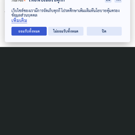
เพื่อที่จะเข้าสู่การพิจารณาในสภาพร้อมเพรียงกัน เพราะ
เว็บไซต์ของเรามีการจัดเก็บคุกกี้ โปรดศึกษาเพิ่มเติมที่นโยบายคุ้มครอง
การยกระดับท้องถิ่นอย่างกรุงเทพฯ เป็นวาระสำคัญที่ทุก
ข้อมูลส่วนบุคคล
เพิ่มเติม
คนเห็นพ้องกัน
ยอมรับทั้งหมด
ไม่ยอมรับทั้งหมด
ปิด
Author
AUTHOR
The Active
กองบรรณาธิการ The Active