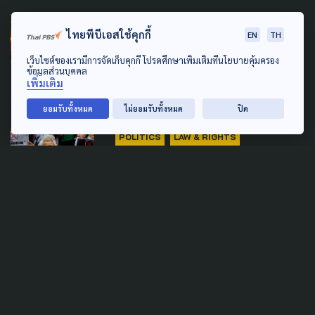
PUBLIC HEALTH
ไทยพีบีเอสใช้คุกกี้
EN
TH
TDRI ชี้ดันข้าราชการเข้าประกัน
เว็บไซต์ของเรามีการจัดเก็บคุกกี้ โปรดศึกษาเพิ่มเติมที่นโยบายคุ้มครอง
สุขภาพเอกชนไม่ใช่คำตอบ
ข้อมูลส่วนบุคคล
เพิ่มเติม
11 กรกฎาคม 2026
ยอมรับทั้งหมด
ไม่ยอมรับทั้งหมด
ปิด
POLITICS
LAW & RIGHTS
SOCIAL MOVEMENT
กลุ่มรณรงค์ 'กาไม่เห็นชอบ' เชื่อ
รธน.60 ควบคุมนักการเมืองไว้
ซึ่งมาตรฐานทางจริยธรรม
6 กุมภาพันธ์ 2026