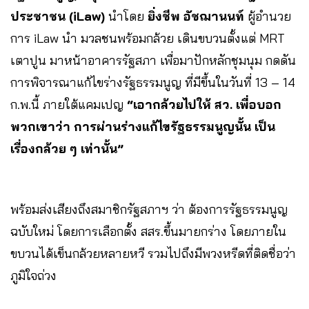
ประชาชน​ (iLaw)
นำโดย
ยิ่งชีพ อัชฌานนท์
ผู้อำนวย
การ iLaw นำ มวลชน​พร้อมกล้วย​ เดินขบวน​ตั้งแต่​ MRT
เตาปูน​ มาหน้าอาคารรัฐสภา​ เพื่อมาปักหลักชุมนุม​ กดดัน
การพิจารณาแก้ไขร่าง​รัฐธรรมนูญ ​ที่มีขึ้นในวันที่​ 13 – 14
ก.พ.นี้​ ภายใต้แคมเปญ​
“เอากล้วยไปให้ สว. เพื่อบอก
พวกเขาว่า การผ่านร่างแก้ไขรัฐธรรมนูญนั้น เป็น
เรื่องกล้วย ๆ เท่านั้น”
พร้อมส่งเสียงถึง​สมาชิกรัฐสภาฯ ว่า​ ต้องการรัฐธรรมนูญ
ฉบับใหม่ โดยการเลือกตั้ง​ สสร.ขึ้นมายกร่าง​ โดยภายใน
ขบวนได้เข็นกล้วยหลายหวี รวมไปถึงมีพวงหรีดที่ติดชื่อว่า
ภูมิใจถ่วง​