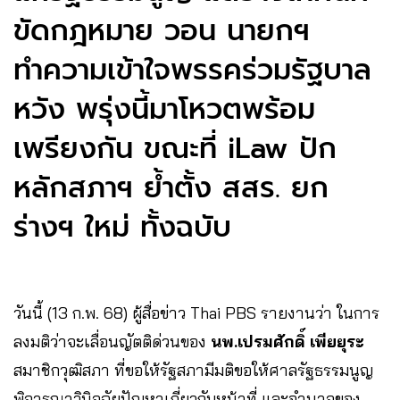
ขัดกฎหมาย​ วอน นายกฯ
ทำความเข้าใจ​พรรคร่วมรัฐบาล
หวัง​ พรุ่งนี้มาโหวตพร้อม
เพรียงกัน ขณะที่ iLaw​ ปัก
หลักสภาฯ ย้ำตั้ง สสร. ยก
ร่างฯ ใหม่ ทั้งฉบับ
วันนี้ (13 ก.พ. 68) ผู้สื่อข่าว Thai PBS รายงานว่า ในการ
ลงมติว่าจะเลื่อนญัตติด่วนของ
นพ.เปรมศักดิ์ เพียยุระ
สมาชิกวุฒิสภา ที่ขอให้รัฐสภามีมติขอให้ศาลรัฐธรรมนูญ
พิจารณาวินิจฉัยปัญหาเกี่ยวกับหน้าที่ และอำนาจของ