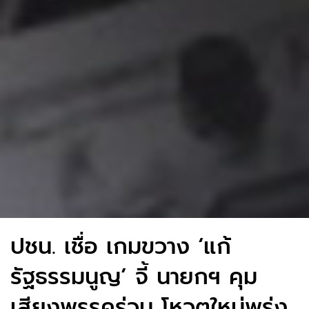
ปชน. เชื่อ เกมขวาง ‘แก้
รัฐธรรมนูญ’ จี้ นายกฯ คุม
เสียงพรรคร่วม โหวตใหม่พรุ่ง