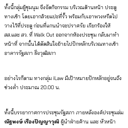
ทั้งนี้กลุ่มผู้ชุมนุม จึงจัดกิจกรรม บริเวณด้านหน้า ประตู
ทางเข้า โดยเอากล้วยแปะที่รั้ว​ พร้อมกับเอาพวงหรีดไป
วางไว้ที่ประตู​ ก่อนที่แกนนำจะปราศรัย​ เรียกร้องให้​
สส.และ​ สว. ที่ Walk Out ออกจากห้องประชุม​ กลับมาทำ
หน้าที่​ จากนั้นได้ตัดสินใจย้ายไปปักหลักบริเวณทางเข้า
อาคารรัฐสภา ฝั่งวุฒิสภา​
อย่างไรก็ตาม​ ทางกลุ่ม iLaw มีเป้าหมายปักหลักอยู่จนถึง
ช่วงค่ำ ประมาณ 20.00 น.
ทั้งนี้บรรยากาศการประชุมรัฐสภา ภายหลังองค์ประชุมล่ม
ณัฐพงษ์ เรืองปัญญาวุฒิ
ผู้นำฝ่ายค้าน และ หัวหน้า