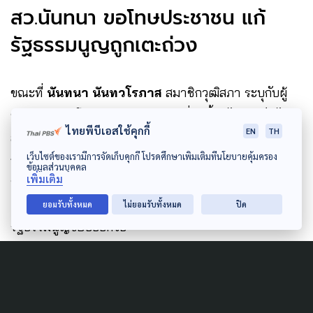
สว.นันทนา ขอโทษประชาชน แก้
รัฐธรรมนูญถูกเตะถ่วง
ขณะที่​
นันทนา​ นันทวโรภาส
สมาชิกวุฒิสภา ระบุกับผู้
ชุมนุม ว่า ขอโทษประชาชนทุกคนที่วันนี้ทำไม่สำเร็จ ไม่
ไทยพีบีเอสใช้คุกกี้
EN
TH
สามารถทำให้เกิดการโหวตลงมติ ไม่สามารถทำให้เกิด
เว็บไซต์ของเรามีการจัดเก็บคุกกี้ โปรดศึกษาเพิ่มเติมที่นโยบายคุ้มครอง
การอภิปรายในวาระหนึ่งสำเร็จ ตามที่ได้เห็นนี่คือการ
ข้อมูลส่วนบุคคล
เพิ่มเติม
หักเหลี่ยมทางการเมือง ไม่ได้มีเจตจำนงที่แท้จริงกับการ
แก้ไขรัฐธรรมนูญ เป็นการยืดเยื้อให้การยกร่าง
ยอมรับทั้งหมด
ไม่ยอมรับทั้งหมด
ปิด
รัฐธรรมนูญขยับออกไป​
“ใช้วิธีการเดียวกัน คือส่งศาลรัฐธรรมนูญ แม้ว่า