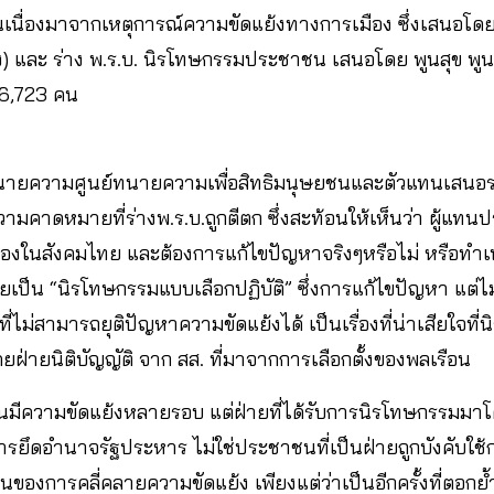
นเนื่องมาจากเหตุการณ์ความขัดแย้งทางการเมือง ซึ่งเสนอโดย
) และ ร่าง พ.ร.บ. นิรโทษกรรมประชาชน เสนอโดย พูนสุข พูนส
 36,723 คน
ายความศูนย์ทนายความเพื่อสิทธิมนุษยชนและตัวแทนเสนอร่
วามคาดหมายที่ร่างพ.ร.บ.ถูกตีตก ซึ่งสะท้อนให้เห็นว่า ผู้แ
องในสังคมไทย และต้องการแก้ไขปัญหาจริงๆหรือไม่ หรือทำเพ
ายเป็น “นิรโทษกรรมแบบเลือกปฏิบัติ” ซึ่งการแก้ไขปัญหา แต่ไ
่ไม่สามารถยุติปัญหาความขัดแย้งได้ เป็นเรื่องที่น่าเสียใจที
โดยฝ่ายนิติบัญญัติ จาก สส. ที่มาจากการเลือกตั้งของพลเรือน
ันมีความขัดแย้งหลายรอบ แต่ฝ่ายที่ได้รับการนิรโทษกรรมมาโด
นการยึดอำนาจรัฐประหาร ไม่ใช่ประชาชนที่เป็นฝ่ายถูกบังคับใช
ิ่มต้นของการคลี่คลายความขัดแย้ง เพียงแต่ว่าเป็นอีกครั้งที่ตอก