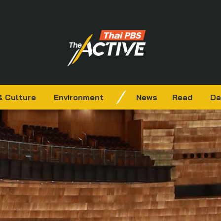
& Culture
Environment
News
Read
Da