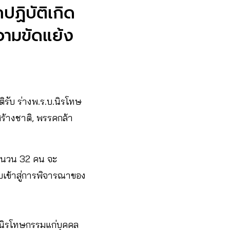
ฏิบัติเกิด
ความขัดแย้ง
ิรับ ร่างพ.ร.บ.นิรโทษ
สร้างชาติ, พรรคกล้า
 จำนวน 32 คน จะ
เข้าสู่การพิจารณาของ
. นิรโทษกรรมแก่บุคคล