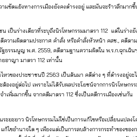
วามขัดแย้งทางการเมืองยังคงดำรงอยู่ และมันจะร้าวลึกมากขึ้น ซึ
าชน เป็นร่างเดียวที่ระบุถึงนิรโทษกรรมมาตรา 112 แต่ในร่าง
ดีความผิดตามประกาศ คำสั่ง หรือคำสั่งหัวหน้า คสช., คดีตา
รัฐธรรมนูญ พ.ศ. 2559, คดีตามฐานความผิดใน พ.ร.ก.ฉุกเฉินฯ
อาญา มาตรา 112 เท่านั้น
นไหวของประชาชนปี 2563 เป็นต้นมา คดีต่าง ๆ ที่ดำรงอยู่จะไม่
ะต้องอยู่ต่อไป เพราะไม่ได้รับผลประโยชน์จากการนิรโทษกรรม
นจำเพิ่มมากขึ้น จากคดีมาตรา 112 ซึ่งเป็นคดีการเมืองเช่นกัน
งในระยะยาว นิรโทษกรรมไม่ใช่เป็นการแก้ไขหรือเปลี่ยนแปลงโ
 แก้ไขอำนาจใด ๆ เพียงแต่เป็นการลบล้างการกระทำของของกลุ