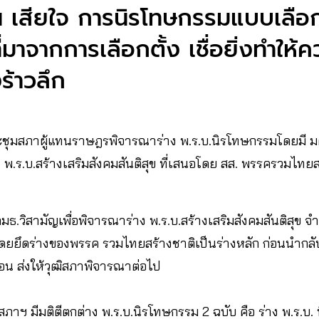
เสียใจ การนิรโทษกรรมแบบเลือกป
ี่มาจากการเลือกตั้ง เชื่อยิ่งทำให้
ร้าวลึก
ี่ประชุมสภาผู้แทนราษฎรพิจารณาร่าง พ.ร.บ.นิรโทษกรรมโดยมี มต
ง พ.ร.บ.สร้างเสริมสังคมสันติสุข ที่เสนอโดย สส. พรรครวมไทย
กมธ.วิสามัญเพื่อพิจารณาร่าง พ.ร.บ.สร้างเสริมสังคมสันติสุข
ยยึดร่างของพรรค รวมไทยสร้างชาติเป็นร่างหลัก ก่อนนำกลับ
อน ส่งให้วุฒิสภาพิจารณาต่อไป
มสภาฯ มีมติตีตกต่าง พ.ร.บ.นิรโทษกรรม 2 ฉบับ คือ ร่าง พ.ร.บ