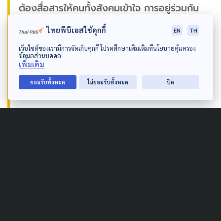
ต้องสื่อสารให้คนทั้งสังคมเข้าใจ การอยู่ร่วมกัน
แม้ว่าวัฒนธรรม ความคิดเห็นจะต่างกัน ต้อง
ไทยพีบีเอสใช้คุกกี้
EN
TH
มองว่า คิดต่างกันได้ แต่ต่างคนต่างต้องการ
เว็บไซต์ของเรามีการจัดเก็บคุกกี้ โปรดศึกษาเพิ่มเติมที่นโยบายคุ้มครอง
ข้อมูลส่วนบุคคล
พัฒนาประเทศไทยได้เหมือนกัน”
เพิ่มเติม
ยอมรับทั้งหมด
ไม่ยอมรับทั้งหมด
ปิด
จาตุรนต์ ฉายแสง
ชงข้อเสนอแก้ปัญหาชายแดนใต้
บรรจุในคำแถลงนโยบายรัฐบาล
พญ.เพชรดาว โต๊ะมีนา
กมธ.สันติภาพชายแดนใต้ ใน
ฐานะของสมาชิกพรรคภูมิใจไทย คาดหวังว่าข้อเสนอเชิง