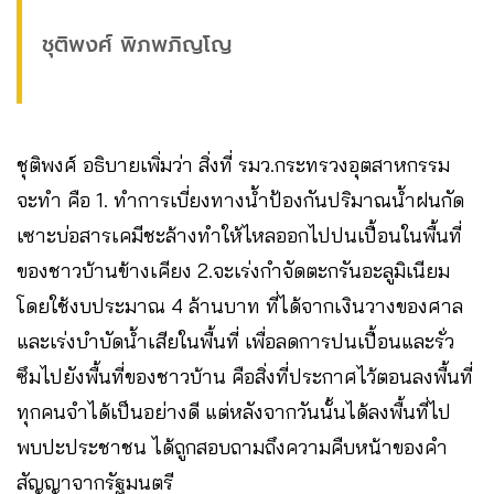
ชุติพงศ์ พิภพภิญโญ
ชุติพงศ์ อธิบายเพิ่มว่า สิ่งที่ รมว.กระทรวงอุตสาหกรรม
จะทำ คือ 1. ทำการเบี่ยงทางน้ำป้องกันปริมาณน้ำฝนกัด
เซาะบ่อสารเคมีชะล้างทำให้ไหลออกไปปนเปื้อนในพื้นที่
ของชาวบ้านข้างเคียง 2.จะเร่งกำจัดตะกรันอะลูมิเนียม
โดยใช้งบประมาณ 4 ล้านบาท ที่ได้จากเงินวางของศาล
และเร่งบำบัดน้ำเสียในพื้นที่ เพื่อลดการปนเปื้อนและรั่ว
ซึมไปยังพื้นที่ของชาวบ้าน คือสิ่งที่ประกาศไว้ตอนลงพื้นที่
ทุกคนจำได้เป็นอย่างดี แต่หลังจากวันนั้นได้ลงพื้นที่ไป
พบปะประชาชน ได้ถูกสอบถามถึงความคืบหน้าของคำ
สัญญาจากรัฐมนตรี