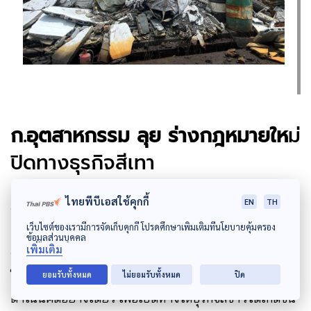
ก.อุตสาหกรรม ลุย ร่างกฎหมายให
ม่
ปิดทางธุรกิจสีเทา
ไทยพีบีเอสใช้คุกกี้
EN
TH
รมว.กระทรวงอุตสาหกรรม บอกด้วยว่า คนทำธุรกิจที่ดีก็มี
เว็บไซต์ของเรามีการจัดเก็บคุกกี้ โปรดศึกษาเพิ่มเติมที่นโยบายคุ้มครอง
แต่ก็มาติดปัญหาตรงธุรกิจสีเทาที่เน้นการจ่ายใต้โต๊ะที่มา
ข้อมูลส่วนบุคคล
เพิ่มเติม
รับจ้างทำการกำจัดขยะอย่างไร้ความรับผิดชอบจะกำจัด
ให้ สีเทา สีดำ ไม่มีการต่อรองไม่มีการเปรียบเทียบปรับ
ยอมรับทั้งหมด
ไม่ยอมรับทั้งหมด
ปิด
ดำเนินคดีอย่างเดียว เพื่อเปิดทางให้ธุรกิจสีขาวได้เกิดขึ้น