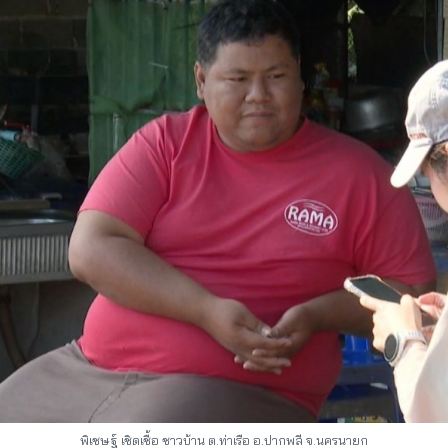
พิเชษฐ์ เชิดเชื้อ ชาวบ้าน ต.ท่าเรือ อ.ปากพลี จ.นครนายก