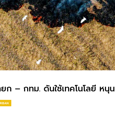
นายก – กทม. ดันใช้เทคโนโลยี หน
RBAN