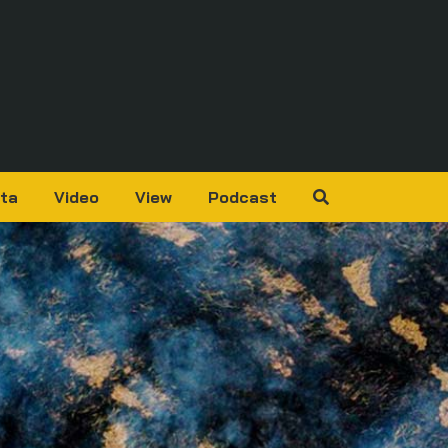
ta
Video
View
Podcast