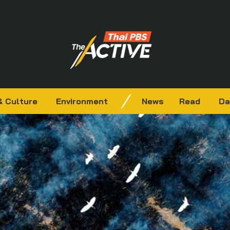
& Culture
Environment
News
Read
Da