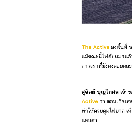
The Active
ลงพื้นที่
ห
แม้ขณะนี้ไฟดับหมดแล้ว
การเผาที่ยังคงลอยคละคลุ
สุจินต์ บุญโกศล
เจ้า
Active
ว่า ตอนเกิดเหต
ทำให้ควบคุมไฟยาก เห็
แสบตา