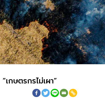
ุน “เกษตรกรไม่เผา”