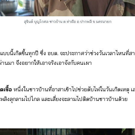
สุจินต์ บุญโกศล ชาวบ้าน ต.ท่าเรือ อ.ปากพลี จ.นครนายก
าแบบนี้เกิดขึ้นทุกปี ซึ่ง อบต. จะประกาศว่าช่วงวันเวลาไหนที่
ีที่ผ่านมา จึงอยากให้เอาจริงเอาจังกับคนเผา
ดเชื้อ
หนึ่งในชาวบ้านที่อาสาเข้าไปช่วยดับไฟในวันเกิดเหตุ เ
เพลิงลุกลามไปไกล และเสี่ยงจะลามไปติดบ้านชาวบ้านด้วย