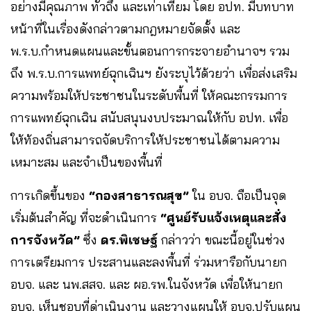
อย่างมีคุณภาพ ทั่วถึง และเท่าเทียม โดย อปท. มีบทบาท
หน้าที่ในเรื่องดังกล่าวตามกฎหมายจัดตั้ง และ
พ.ร.บ.กำหนดแผนและขั้นตอนการกระจายอำนาจฯ รวม
ถึง พ.ร.บ.การแพทย์ฉุกเฉินฯ ยังระบุไว้ด้วยว่า เพื่อส่งเสริม
ความพร้อมให้ประชาชนในระดับพื้นที่ ให้คณะกรรมการ
การแพทย์ฉุกเฉิน สนับสนุนงบประมาณให้กับ อปท. เพื่อ
ให้ท้องถิ่นสามารถจัดบริการให้ประชาชนได้ตามความ
เหมาะสม และจำเป็นของพื้นที่
การเกิดขึ้นของ
“กองสาธารณสุข”
ใน อบจ. ถือเป็นจุด
เริ่มต้นสำคัญ ที่จะดำเนินการ
“ศูนย์รับแจ้งเหตุและสั่ง
การจังหวัด”
ซึ่ง
ดร.พิเชษฐ์
กล่าวว่า ขณะนี้อยู่ในช่วง
การเตรียมการ ประสานและลงพื้นที่ ร่วมหารือกับนายก
อบจ. และ นพ.สสจ. และ ผอ.รพ.ในจังหวัด เพื่อให้นายก
อบจ. เห็นชอบที่ด่าเนินงาน และวางแผนให้ อบจ.ปรับแผน