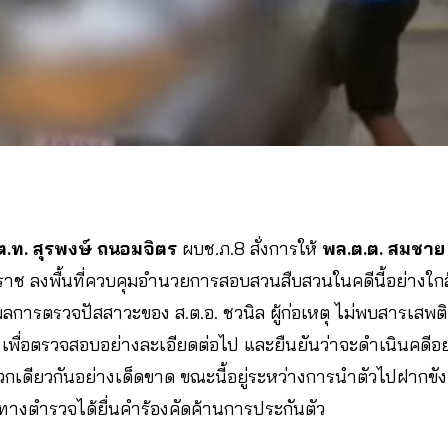
ต.ท. สุรพงษ์ ถนอมจิตร
ผบช.ภ.8 สั่งการให้
พล.ต.ต. สมชาย ซ
ช ลงพื้นที่ควบคุมอำนวยการสอบสวนสืบสวนในคดีนี้อย่างใกล้ชิ
ารตรวจปัสสาวะของ ส.ต.อ. ชวนิล ผู้ก่อเหตุ ไม่พบสารเสพติด
เพื่อตรวจสอบอย่างละเอียดต่อไป และยืนยันว่าจะดำเนินคดีอ
วกเดียวกันอย่างเด็ดขาด ขณะนี้อยู่ระหว่างการนำตัวไปฝากขัง
างตำรวจได้ยื่นคำร้องคัดค้านการประกันตัว