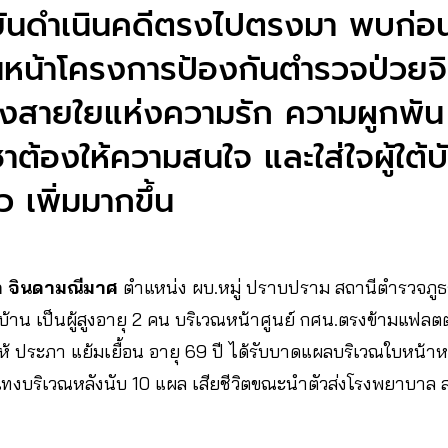
ยืนยันดำเนินคดีตรงไปตรงมา พบก่อ
ินหน้าโครงการป้องกันตำรวจป่วยจิ
างสายใยแห่งความรัก ความผูกพัน
ชาต้องให้ความสนใจ และใส่ใจผู้ใต้
เพิ่มมากขึ้น ​
ิล จินดามณีมาศ
ตำแหน่ง ผบ.หมู่ ปราบปราม สถานีตำรวจภู
บ้าน เป็นผู้สูงอายุ 2 คน บริเวณหน้าศูนย์ กศน.ตรงข้ามแฟลตตำ
ำให้ ประภา แย้มเยื้อน อายุ 69 ปี ได้รับบาดแผลบริเวณใบหน้าห
แทงบริเวณหลังนับ 10 แผล เสียชีวิตขณะนำตัวส่งโรงพยาบาล ส่วน