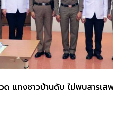
วด แทงชาวบ้านดับ ไม่พบสารเสพต