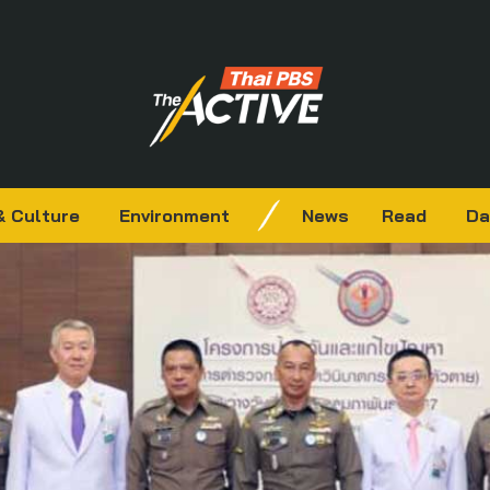
& Culture
Environment
News
Read
Da