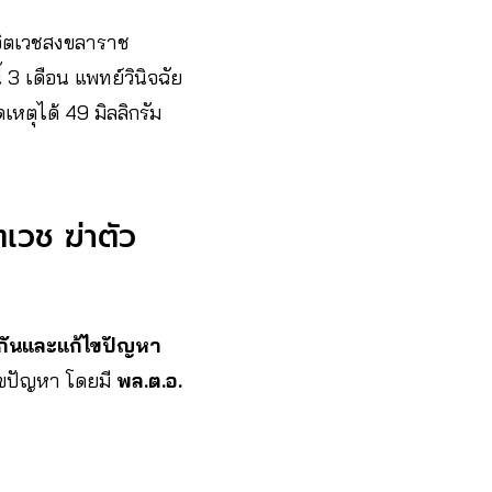
ลจิตเวชสงขลาราช
 3 เดือน แพทย์วินิจฉัย
ดเหตุได้ 49 มิลลิกรัม
เวช ฆ่าตัว
กันและแก้ไขปัญหา
้ไขปัญหา โดยมี
พล.ต.อ.