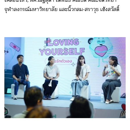
จุฬาลงกรณ์มหาวิทยาลัย และนิ้วกลม-สราวุธ เฮ้งสวัสดิ์