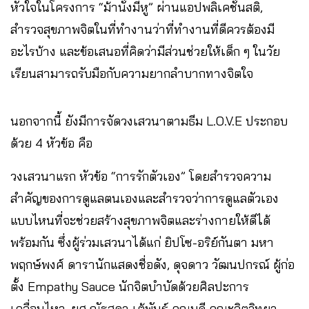
หัวใจในโครงการ “ม้านั่งมีหู” ผ่านแอปพลิเคชั่นสติ,
สำรวจสุขภาพจิตในที่ทำงานว่าที่ทำงานที่ดีควรต้องมี
อะไรบ้าง และข้อเสนอที่คิดว่ามีส่วนช่วยให้เด็ก ๆ ในวัย
เรียนสามารถรับมือกับความยากลำบากทางจิตใจ
นอกจากนี้ ยังมีการจัดวงเสวนาตามธีม L.O.V.E ประกอบ
ด้วย 4 หัวข้อ คือ
วงเสวนาแรก หัวข้อ “การรักตัวเอง” โดยสำรวจความ
สำคัญของการดูแลตนเองและสำรวจว่าการดูแลตัวเอง
แบบไหนที่จะช่วยสร้างสุขภาพจิตและร่างกายให้ดีได้
พร้อมกัน ซึ่งผู้ร่วมเสวนาได้แก่ ยิปโซ-อริย์กันตา มหา
พฤกษ์พงศ์ ดารานักแสดงชื่อดัง, ดุจดาว วัฒนปกรณ์ ผู้ก่อ
ตั้ง Empathy Sauce นักจิตบำบัดด้วยศิลปะการ
เคลื่อนไหว, ผศ.ณัฐสุดา เต้พันธ์ คณบดี คณะจิตวิทยา