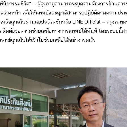
 “พินัยกรรมชีวิต” – ผู้สูงอายุสามารถระบุความต้องการด้านกา
วิตล่วงหน้า เพื่อให้แพทย์และญาติสามารถปฏิบัติตามความประส
ลือฉุกเฉินผ่านแอปพลิเคชันหรือ LINE Official – กรุงเทพมห
มารถติดต่อขอความช่วยเหลือทางการแพทย์ได้ทันที โดยระบบนี้
แพทย์ฉุกเฉินให้เข้าไปช่วยเหลือได้อย่างรวดเร็ว