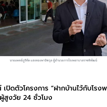
นายแพทย์ภูริทัต แสงทองพานิชกุล ผู้อำนวยการโรงพยาบาลราชพิพัฒน์
 เปิดตัวโครงการ “ฝากบ้านไว้กับโรงพ
ู้สูงวัย 24 ชั่วโมง