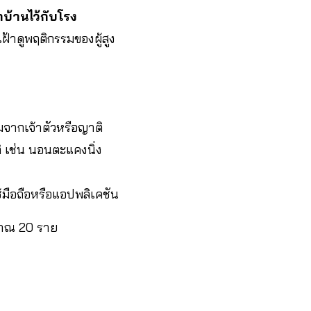
บ้านไว้กับโรง
้าดูพฤติกรรมของผู้สูง
มจากเจ้าตัวหรือญาติ
ิ เช่น นอนตะแคงนิ่ง
้มือถือหรือแอปพลิเคชัน
ะมาณ 20 ราย