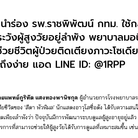
นำร่อง รพ.ราชพิพัฒน์ กทม. ใช้ก
ระวังผู้สูงวัยอยู่ลำพัง พยาบาลม
วยชีวิตผู้ป่วยติดเตียงภาวะโซเดียม
ึงง่าย แอด LINE ID: @1RPP​​​​​​​​​​​​​​​​
ยแพทย์ภูริทัต แสงทองพานิชกุล
ผู้อำนวยการโรงพยาบาลรา
ยชีวิตของ ‘สีดา พัวพิมล’ นักแสดงอาวุโสชื่อดัง ได้รับความ
ชีวิตเพียงลำพังว่า ปัจจุบันมีการพัฒนาระบบดูแลผู้สูงอายุอยู่แล้ว
รการที่สามารถช่วยให้ผู้สูงวัยได้รับการดูแลที่เหมาะสมขึ้น เช่น