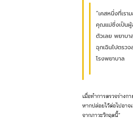
“เคสหนึ่งที่เร
คุณแม่ซึ่งเป็น
ตัวเลย พยาบาลท
ฉุกเฉินไปตรวจส
โรงพยาบาล
เมื่อทำการตรวจร่างกา
หากปล่อยไว้ต่อไปอาจเป
จากภาวะวิกฤตนี้”