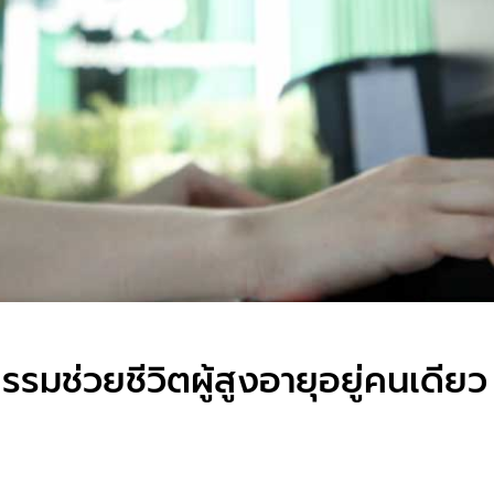
รมช่วยชีวิตผู้สูงอายุอยู่คนเดียว