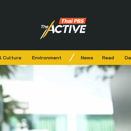
& Culture
Environment
News
Read
Da