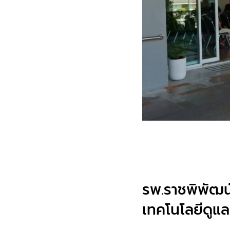
รพ.ราชพิพัฒน์
เทคโนโลยีดูแลผ