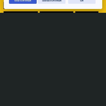
ยอมรับทั้งหมด
ไม่ยอมรับทั้งหมด
ปิด
PUBLIC POLICY
SOCIAL AGENDA
THAIPROTESTS
THE LISTENING
ชายแดนใต้
มหานครภูมิภาค
SEARCH
ABOUT US & CONTACT US
Address:
ศูนย์สื่อสารวาระทางสังคมและนโยบายสาธารณะ องค์การกระจาย
เสียงและแพร่ภาพสาธารณะแห่งประเทศไทย (สำนักงานใหญ่) 145
ถนนวิภาวดีรังสิต แขวงตลาดบางเขน เขตหลักสี่ กรุงเทพฯ 10210
email: TheActive@thaipbs.or.th