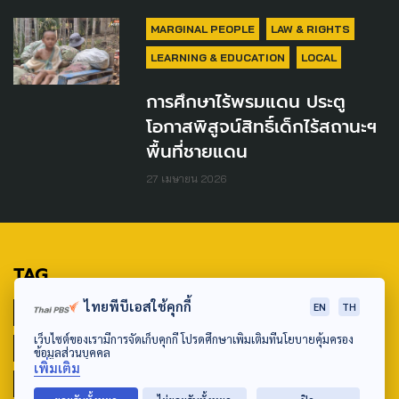
MARGINAL PEOPLE
LAW & RIGHTS
LEARNING & EDUCATION
LOCAL
การศึกษาไร้พรมแดน ประตู
โอกาสพิสูจน์สิทธิ์เด็กไร้สถานะฯ
พื้นที่ชายแดน
27 เมษายน 2026
TAG
ไทยพีบีเอสใช้คุกกี้
EN
TH
ACTIVE DATA LAB
ENVIRONMENT
เว็บไซต์ของเรามีการจัดเก็บคุกกี้ โปรดศึกษาเพิ่มเติมที่นโยบายคุ้มครอง
INDIGENOUS
INEQUALITY
LIFE & CULTURE
ข้อมูลส่วนบุคคล
เพิ่มเติม
POLICY WATCH
POST ELECTION