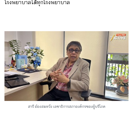
โรงพยาบาลได้ทุกโรงพยาบาล
สารี อ๋องสมหวัง เลขาธิการสภาองค์กรของผู้บริโภค