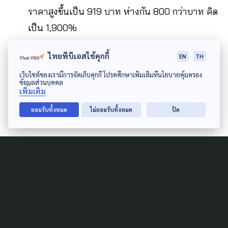
ราคาสูงขึ้นเป็น 919 บาท ห่างกัน 800 กว่าบาท คิด
เป็น 1,900%
ไทยพีบีเอสใช้คุกกี้
EN
TH
ค่าถุงมือยางทางการแพทย์ ราคาท้องตลาด 2.5
เว็บไซต์ของเรามีการจัดเก็บคุกกี้ โปรดศึกษาเพิ่มเติมที่นโยบายคุ้มครอง
บาท ราคาสูงขึ้นเป็น 17 บาท ต่างกัน 14.5 บาท คิด
ข้อมูลส่วนบุคคล
เพิ่มเติม
เป็น 580%
ยอมรับทั้งหมด
ไม่ยอมรับทั้งหมด
ปิด
Author
AUTHOR
The Active
กองบรรณาธิการ The Active