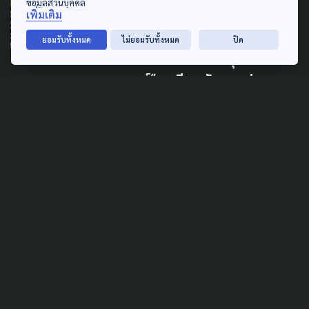
ข้อมูลส่วนบุคคล
SAFETY
PUBLIC HEALTH
เพิ่มเติม
สูญเสียกลางภารกิจช่วยชีวิต
ยอมรับทั้งหมด
ไม่ยอมรับทั้งหมด
ปิด
เปิดความเสี่ยง “นักฉุกเฉินการ
แพทย์” อาชีพหลังสายด่วน
1669
24 พฤษภาคม 2026
LEARNING & EDUCATION
'เรียนซ้ำชั้น' : เครื่องมือสร้างคน
หรือ ตีตรา ความล้มเหลวการ
ศึกษา ?
19 กุมภาพันธ์ 2026