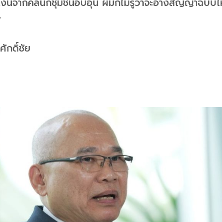
งินจากคลินิกชุมชนอบอุ่น ผมก็ไม่รู้ว่าจะอ้างสัญญาฉบับไ
”
ศักดิ์ชัย