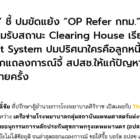
น’ ชี้ ปมขัดแย้ง “OP Refer กทม.”
อมรับสถานะ Clearing House เรี
 System ปมปริศนาใครคือลูกหนี้–เจ
กแถลงการณ์จี้ สปสช.ให้แก้ปัญห
ายครั้ง
ิ์ชัย
ที่ปรึกษาผู้อำนวยการโรงพยาบาลศิริราช เปิดเผยกับ
Th
ะหว่าง
เครือข่ายโรงพยาบาลกลุ่มสถาบันแพทยศาสตร์แห่
ะอนุกรรมการหลักประกันสุขภาพกรุงเทพมหานคร (อปส
่ยังไม่ได้ข้อยุติ จนล่าสุดออกแถลงการณ์ ขอให้รื้อ บอร์ด อปส