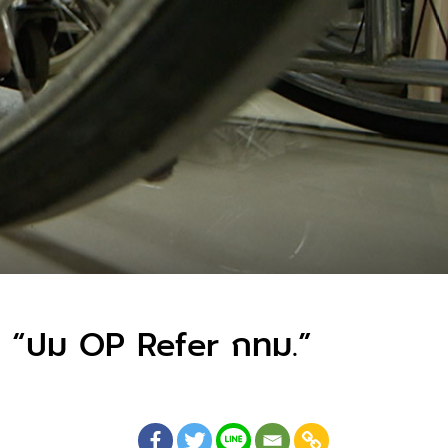
m “ปม OP Refer กทม.”