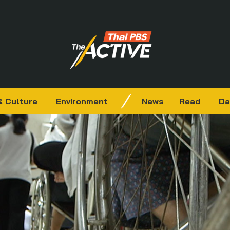
& Culture
Environment
News
Read
Da