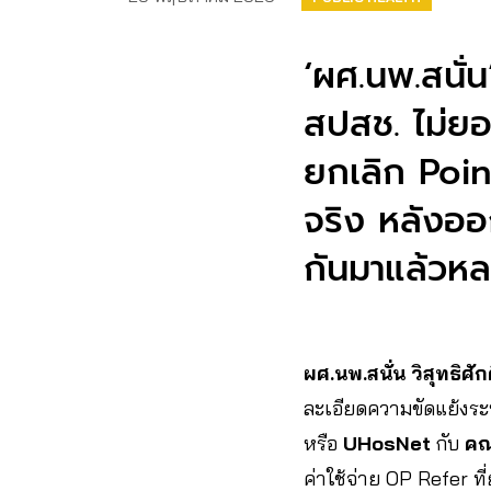
‘ผศ.นพ.สนั่
สปสช. ไม่ย
ยกเลิก Point
จริง หลังออ
กันมาแล้วหล
ผศ.นพ.สนั่น วิสุทธิศักด
ละเอียดความขัดแย้งร
หรือ
UHosNet
กับ
คณ
ค่าใช้จ่าย OP Refer ที