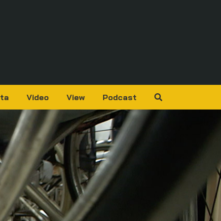
ta
Video
View
Podcast