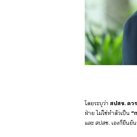
โดยระบุว่า
สปสช. ควร
ฝ่าย ไม่ใช่ทำตัวเป็น
“ก
และ สปสช. เองก็ยืนยันว