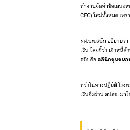
ทำงานจัดทำข้อเสนอหล
CFO) ใหม่ทั้งหมด เพ
ผศ.นพ.สนั่น อธิบายว่า
เงิน โดยชี้ว่า เจ้าหนี้ตัว
จริง คือ
คลินิกชุมชนอ
ทว่าในทางปฏิบัติ โรงพ
เงินจึงผ่าน สปสช. มา