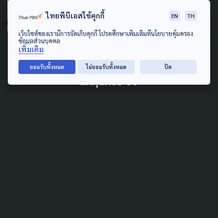
POLLUTION
AGRICULTURE
ไทยพีบีเอสใช้คุกกี้
EN
TH
ECONOMY
LAW & RIGHTS
POLITICS
เว็บไซต์ของเรามีการจัดเก็บคุกกี้ โปรดศึกษาเพิ่มเติมที่นโยบายคุ้มครอง
แนะ อว. ผุดนวัตกรรม 'เลิกเผา
ข้อมูลส่วนบุคคล
เพิ่มเติม
เป๋าตุง' ต้องไม่จบแค่นำร่อง-เร่ง
ดัน 'กม.อากาศสะอาด' ทางออก
ยอมรับทั้งหมด
ไม่ยอมรับทั้งหมด
ปิด
แก้ฝุ่นทั้งระบบ
29 เมษายน 2026
TAG
ACTIVE DATA LAB
ENVIRONMENT
INDIGENOUS
INEQUALITY
LIFE & CULTURE
POLICY WATCH
POST ELECTION