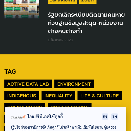
LAW & RIGHTS
SAFETY
รัฐยกเลิกระเบียบติดตามคนหาย
ห่วงฐานข้อมูลสะดุด-หน่วยงาน
ต่างคนต่างทำ
2 สิงหาคม 2026
TAG
ACTIVE DATA LAB
ENVIRONMENT
INDIGENOUS
INEQUALITY
LIFE & CULTURE
POLICY WATCH
POST ELECTION
ไทยพีบีเอสใช้คุกกี้
EN
TH
PUBLIC POLICY
SOCIAL AGENDA
เว็บไซต์ของเรามีการจัดเก็บคุกกี้ โปรดศึกษาเพิ่มเติมที่นโยบายคุ้มครอง
THAIPROTESTS
THE LISTENING
ชายแดนใต้