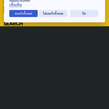
ข้อมูลส่วนบุคคล
เพิ่มเติม
มหานครภูมิภาค
ยอมรับทั้งหมด
ไม่ยอมรับทั้งหมด
ปิด
SEARCH
ABOUT US & CONTACT US
Address:
ศูนย์สื่อสารวาระทางสังคมและนโยบายสาธารณะ องค์การกระจาย
เสียงและแพร่ภาพสาธารณะแห่งประเทศไทย (สำนักงานใหญ่) 145
ถนนวิภาวดีรังสิต แขวงตลาดบางเขน เขตหลักสี่ กรุงเทพฯ 10210
email: TheActive@thaipbs.or.th
tel: 0-2790-2615