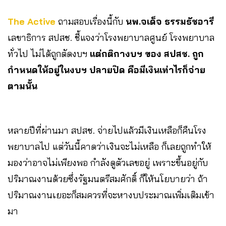
The Active
ถามสอบเรื่องนี้กับ
นพ.จเด็จ ธรรมธัชอารี
เลขาธิการ สปสช. ชี้แจงว่าโรงพยาบาลศูนย์ โรงพยาบาล
ทั่วไป ไม่ได้ถูกตัดงบฯ
แต่กติกางบฯ ของ สปสช. ถูก
กำหนดให้อยู่ในงบฯ ปลายปิด คือมีเงินเท่าไรก็จ่าย
ตามนั้น
หลายปีที่ผ่านมา สปสช. จ่ายไปแล้วมีเงินเหลือก็คืนโรง
พยาบาลไป แต่วันนี้คาดว่าเงินจะไม่เหลือ ก็เลยถูกทำให้
มองว่าอาจไม่เพียงพอ กำลังดูตัวเลขอยู่ เพราะขึ้นอยู่กับ
ปริมาณงานด้วยซึ่งรัฐมนตรีสมศักดิ์ ก็ให้นโยบายว่า ถ้า
ปริมาณงานเยอะก็สมควรที่จะหางบประมาณเพิ่มเติมเข้า
มา