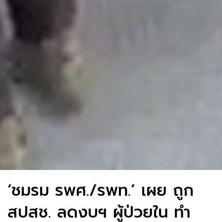
‘ชมรม รพศ./รพท.’ เผย ถูก
สปสช. ลดงบฯ ผู้ป่วยใน ทำ