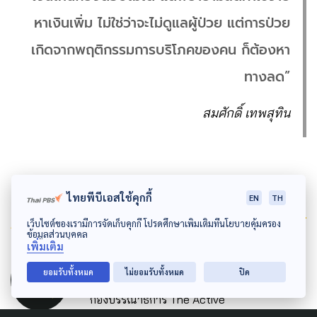
หาเงินเพิ่ม ไม่ใช่ว่าจะไม่ดูแลผู้ป่วย แต่การป่วย
เกิดจากพฤติกรรมการบริโภคของคน ก็ต้องหา
ทางลด”
สมศักดิ์ เทพสุทิน
ไทยพีบีเอสใช้คุกกี้
EN
TH
Author
เว็บไซต์ของเรามีการจัดเก็บคุกกี้ โปรดศึกษาเพิ่มเติมที่นโยบายคุ้มครอง
ข้อมูลส่วนบุคคล
เพิ่มเติม
AUTHOR
The Active
ยอมรับทั้งหมด
ไม่ยอมรับทั้งหมด
ปิด
กองบรรณาธิการ The Active