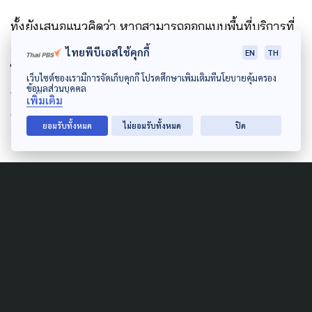
ทั้งยังเสนอแนวคิดว่า หากสามารถออกแบบพื้นที่บริการที่
รองรับคนไร้บ้านโดยเฉพาะ เช่น จุดพักพิงชั่วคราวที่มีน้ำ
ไทยพีบีเอสใช้คุกกี้
EN
TH
ให้ใช้อาบ มีการดูแลเบื้องต้นก่อนส่งต่อเข้าสถานพยาบาล
เว็บไซต์ของเรามีการจัดเก็บคุกกี้ โปรดศึกษาเพิ่มเติมที่นโยบายคุ้มครอง
ข้อมูลส่วนบุคคล
ก็จะช่วยลดแรงเสียดทานและปัญหาการถูกปฏิเสธได้มาก
เพิ่มเติม
ขึ้น
ยอมรับทั้งหมด
ไม่ยอมรับทั้งหมด
ปิด
Author
AUTHOR
The Active
กองบรรณาธิการ The Active