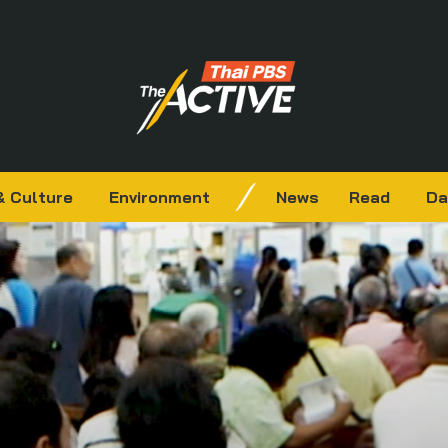
& Culture
Environment
News
Read
Da