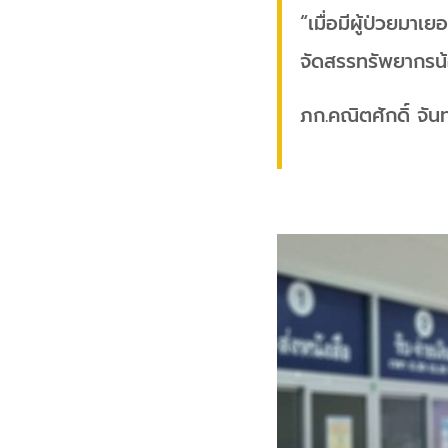
“เมื่อมีผู้ป่วยมาเย
จัดสรรทรัพยากรน
ภก.คณิตศักดิ์ จัน