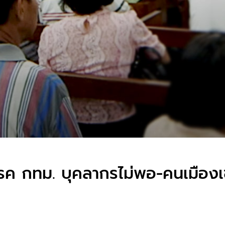
รค กทม. บุคลากรไม่พอ-คนเมืองเข