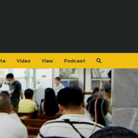
ta
Video
View
Podcast