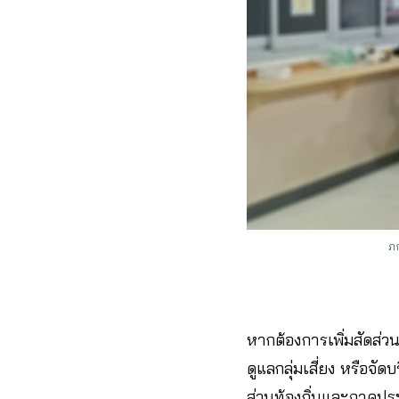
ภก
หากต้องการเพิ่มสัดส่
ดูแลกลุ่มเสี่ยง หรือจั
ส่วนท้องถิ่นและภาคป