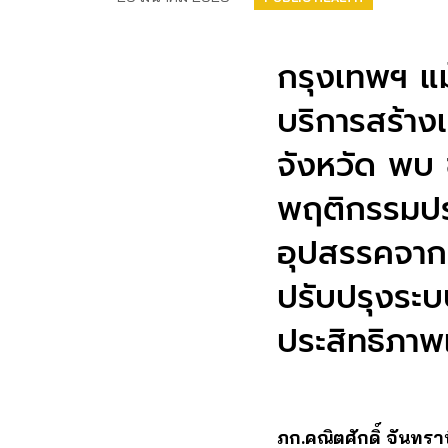
กรุงเทพฯ แม
บริการสร้าง
จังหวัด พบ 
พฤติกรรมปร
อุปสรรคจากก
ปรับปรุงระบบ
ประสิทธิภา
ภก.คณิตศักดิ์ จันทรา