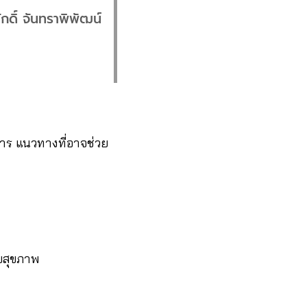
กดิ์ จันทราพิพัฒน์
การ แนวทางที่อาจช่วย
บบสุขภาพ