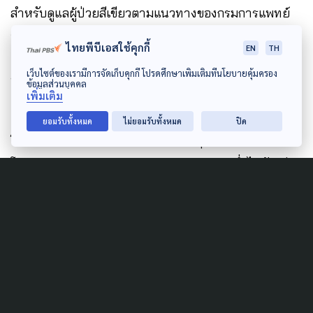
สำหรับดูแลผู้ป่วยสีเขียวตามแนวทางของกรมการแพทย์
จึงไม่มีการจ่ายยาต้านไวรัส “ฟาวิพิราเวียร์” หรือ
ไทยพีบีเอสใช้คุกกี้
EN
TH
“โมลนูพิราเวียร์”
หากผู้ป่วยมีอาการรุนแรง ให้ไปรับ
เว็บไซต์ของเรามีการจัดเก็บคุกกี้ โปรดศึกษาเพิ่มเติมที่นโยบายคุ้มครอง
บริการที่โรงพยาบาลตามสิทธิได้ตามปกติ
ข้อมูลส่วนบุคคล
เพิ่มเติม
ยอมรับทั้งหมด
ไม่ยอมรับทั้งหมด
ปิด
โดยบริการเหล่านี้ได้เริ่มต้นในช่วงวิกฤตโควิดปี 2563
โดยเฉพาะร้านยาและระบบ Telemedicine ซึ่งได้รับเสียง
ตอบรับอย่างดี และต่อมายังได้ขยายบริการตู้ห่วงใย เพื่อ
ให้ประชาชนเข้าถึงบริการทางเลือกได้อย่างมั่นใจ
Author