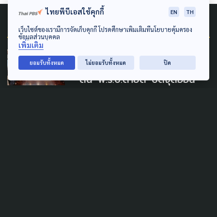
ไทยพีบีเอสใช้คุกกี้
EN
TH
Related News
เว็บไซต์ของเรามีการจัดเก็บคุกกี้ โปรดศึกษาเพิ่มเติมที่นโยบายคุ้มครอง
ข้อมูลส่วนบุคคล
เพิ่มเติม
PUBLIC HEALTH
LAW & RIGHTS
ยอมรับทั้งหมด
ไม่ยอมรับทั้งหมด
ปิด
ดัน 'พ.ร.บ.ตายดี' ปิดจุดอ่อน
มาตรา 12 หวังคนไทยเผชิญวาระ
ท้ายอย่างมีศักดิ์ศรี
8 สิงหาคม 2026
SAFETY
LAW & RIGHTS
ปืนในบ้าน สู่ความรุนแรงใน
โรงเรียน นักอาชญาวิทยา แนะ
ครอบครัว ต้องไม่เปิดโอกาสให้
เด็กเข้าถึง