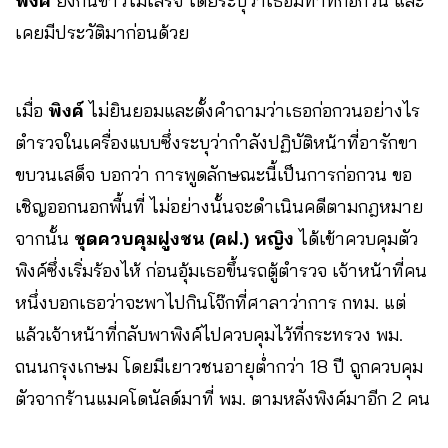
พิงค์
ยังกินข้าวไม่เสร็จ โดยระบุว่าเธอมีท่าทีก่อกวน และ
เคยมีประวัติมาก่อนด้วย
เมื่อ
พิงค์
ไม่ยินยอมและตั้งคำถามว่าเธอก่อกวนอย่างไร
ตำรวจในเครื่องแบบซึ่งระบุว่ากำลังปฏิบัติหน้าที่อารักขา
ขบวนเสด็จ บอกว่า การพูดลักษณะนี้เป็นการก่อกวน ขอ
เชิญออกนอกพื้นที่ ไม่อย่างนั้นจะดำเนินคดีตามกฎหมาย
จากนั้น
ชุดควบคุมฝูงชน
(
คฝ
.)
หญิง
ได้เข้าควบคุมตัว
พิงค์ซึ่งเริ่มร้องไห้ ก่อนอุ้มเธอขึ้นรถตู้ตำรวจ เจ้าหน้าที่คน
หนึ่งบอกเธอว่าจะพาไปกินโจ๊กที่ศาลาว่าการ กทม. แต่
แล้วเจ้าหน้าที่กลับพาพิงค์ไปควบคุมไว้ที่กระทรวง พม.
ถนนกรุงเกษม โดยมีเยาวชนอายุต่ำกว่า 18 ปี ถูกควบคุม
ตัวจากร้านแมคโดนัลด์มาที่ พม. ตามหลังพิงค์มาอีก 2 คน