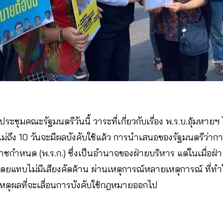
ะชุมคณะรัฐมนตรีวันนี้ วาระที่เกี่ยวกับเรื่อง พ.ร.บ.อุ้มหายฯ 
ม่ถึง 10 วันจะมีผลบังคับใช้แล้ว การนำเสนอของรัฐมนตรีว่าก
ำหนด (พ.ร.ก.) ซึ่งเป็นอำนาจของฝ่ายบริหาร แต่ในเมื่อฝ่ายน
ดยแทบไม่มีเสียงคัดค้าน ผ่านเหตุการณ์หลายเหตุการณ์ ที่ทำให
ีเหตุผลที่จะเลื่อนการบังคับใช้กฎหมายออกไป