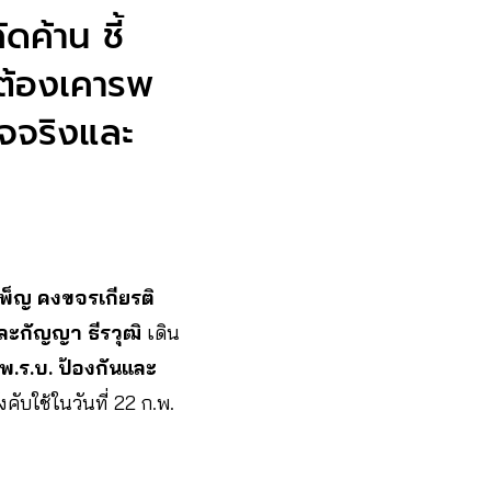
ดค้าน ชี้
ต้องเคารพ
็จจริงและ
พ็ญ คงขจรเกียรติ
 และกัญญา ธีรวุฒิ
เดิน
พ.ร.บ. ป้องกันและ
งคับใช้ในวันที่ 22 ก.พ.