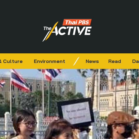
& Culture
Environment
News
Read
Da