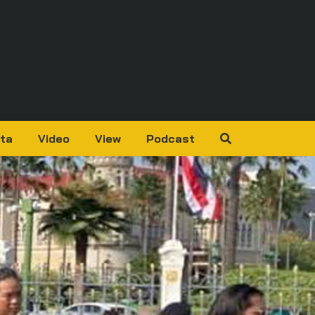
ta
Video
View
Podcast