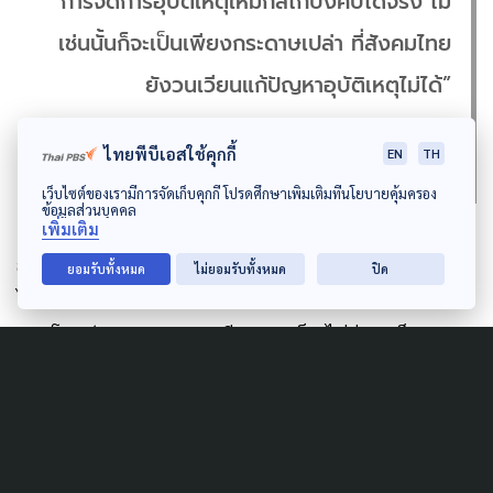
การจัดการอุบัติเหตุให้มีกลไกบังคับได้จริง ไม่
เช่นนั้นก็จะเป็นเพียงกระดาษเปล่า ที่สังคมไทย
ยังวนเวียนแก้ปัญหาอุบัติเหตุไม่ได้”
พญ.ชไมพันธุ์ สันติกาญจน์
ไทยพีบีเอสใช้คุกกี้
EN
TH
เว็บไซต์ของเรามีการจัดเก็บคุกกี้ โปรดศึกษาเพิ่มเติมที่นโยบายคุ้มครอง
ข้อมูลส่วนบุคคล
เพิ่มเติม
สิ่งสำคัญปัจจุบันหากวิเคราะห์จริง ๆ แล้วพฤติกรรมคน
ยอมรับทั้งหมด
ไม่ยอมรับทั้งหมด
ปิด
ไทยเปลี่ยนตามหรือไม่ เป็นเรื่องชวนคิด และนโยบายที่
ตอบโจทย์ เพราะหากมองทีละประเด็น ไม่ว่าจะเป็น คน
รถ ถนน ยังมีช่องว่างด้านความปลอดภัยที่ต้องแก้จาก
ต้นตอ เพราะทุกวันนี้ยังมีคนสูญเสียชีวิต 1 คน ใน ทุก ๆ
30 นาที และมีปัญหาด้านสาธารณสุขจำนวนมาก เช่น
เดียวกับการเสียชีวิตจำนวนมากจากอุบัติเหตุจักรยานยนต์