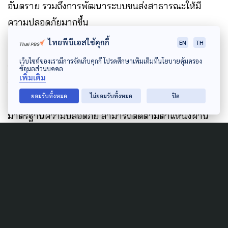
อันตราย รวมถึงการพัฒนาระบบขนส่งสาธารณะให้มี
ความปลอดภัยมากขึ้น
ไทยพีบีเอสใช้คุกกี้
EN
TH
เว็บไซต์ของเรามีการจัดเก็บคุกกี้ โปรดศึกษาเพิ่มเติมที่นโยบายคุ้มครอง
นอกจากนี้ รัฐบาลยังสามารถใช้กลไกงบประมาณจาก
ข้อมูลส่วนบุคคล
เพิ่มเติม
พ.ร.ก. เงินกู้ เพื่อเร่งเปลี่ยนผ่านรถโดยสารสาธารณะรุ่น
ยอมรับทั้งหมด
ไม่ยอมรับทั้งหมด
ปิด
เก่าที่มีอายุการใช้งานสูง ให้เป็นรถโดยสารรุ่นใหม่ที่มี
มาตรฐานความปลอดภัย สามารถติดตามตำแหน่งผ่าน
GPS และเชื่อมโยงข้อมูลได้แบบเรียลไทม์ เพื่อสร้างความ
เชื่อมั่นให้กับประชาชนที่ใช้บริการขนส่งสาธารณะ
สภาผู้บริโภคยังเสนอให้เร่งผลักดันนโยบายค่าโดยสาร
รถไฟฟ้าสูงสุดไม่เกิน 40 บาทตลอดสาย เพื่อจูงใจให้
ประชาชนลดการใช้รถยนต์ส่วนบุคคลและรถจักรยานยนต์