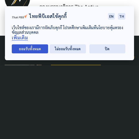
กองบรรณาธิการ The Active
ไทยพีบีเอสใช้คุกกี้
EN
TH
เว็บไซต์ของเรามีการจัดเก็บคุกกี้ โปรดศึกษาเพิ่มเติมที่นโยบายคุ้มครอง
ข้อมูลส่วนบุคคล
เพิ่มเติม
Related News
ยอมรับทั้งหมด
ไม่ยอมรับทั้งหมด
ปิด
LEARNING & EDUCATION
ผิดนัดจ่าย กยศ. ทะลุ 2 ล้านราย
มูลหนี้กว่า 1 แสนล้านบาท
26 เมษายน 2026
LEARNING & EDUCATION
"คนพิการสมควรได้รับสิทธิ โดย