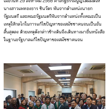
เมื่อวันที่ 29 สิงหาคม 2568 ศาลรัฐธรรมนูญได้มีมติให้
นางสาวแพทองธาร ชินวัตร พ้นจากตำแหน่งนายก
รัฐมนตรี และคณะรัฐมนตรีพ้นจากตำแหน่งทั้งคณะเป็น
เหตุให้กลไกในการแก้ไขปัญหาของสมัชชาคนจนเป็นอัน
สิ้นสุดลง ด้วยเหตุดังกล่าวข้างต้นจึงเดินทางมายื่นหนังสือ
ในฐานะรัฐบาลแก้ไขปัญหาของสมัชชาคนจน