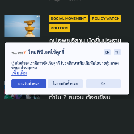
SOCIAL MOVEMENT
POLICY WATCH
POLITICS
กป.อพช.อีสาน นัดยื่นประธาน
สภาฯ ขอ 'คนจน' ร่วมเขียน
ไทยพีบีเอสใช้คุกกี้
EN
TH
รัฐธรรมนูญ
เว็บไซต์ของเรามีการจัดเก็บคุกกี้ โปรดศึกษาเพิ่มเติมที่นโยบายคุ้มครอง
4 กุมภาพันธ์ 2025
ข้อมูลส่วนบุคคล
เพิ่มเติม
ยอมรับทั้งหมด
ไม่ยอมรับทั้งหมด
ปิด
POLITICS
ทำไม ? คนจน ต้องเขียน
'รัฐธรรมนูญ'
25 ธันวาคม 2024