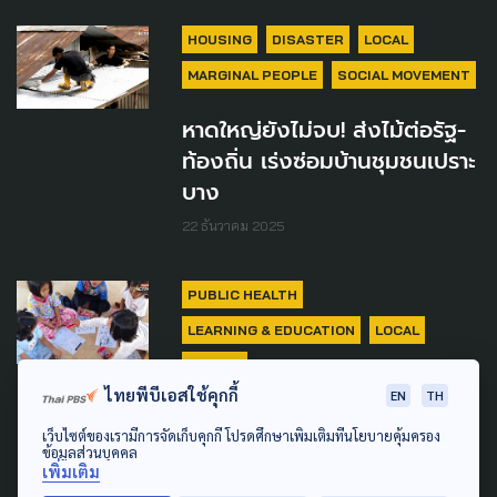
HOUSING
DISASTER
LOCAL
MARGINAL PEOPLE
SOCIAL MOVEMENT
หาดใหญ่ยังไม่จบ! ส่งไม้ต่อรัฐ-
ท้องถิ่น เร่งซ่อมบ้านชุมชนเปราะ
บาง
22 ธันวาคม 2025
PUBLIC HEALTH
LEARNING & EDUCATION
LOCAL
SAFETY
ไทยพีบีเอสใช้คุกกี้
EN
TH
เด็กในภาวะ ‘ภัยพิบัติ-สงคราม’
เว็บไซต์ของเรามีการจัดเก็บคุกกี้ โปรดศึกษาเพิ่มเติมที่นโยบายคุ้มครอง
ต้องมี พื้นที่ปลอดภัย 1 ตร.ม.
ข้อมูลส่วนบุคคล
พร้อมกลไกฟื้นฟูใจหลังเผชิญ
เพิ่มเติม