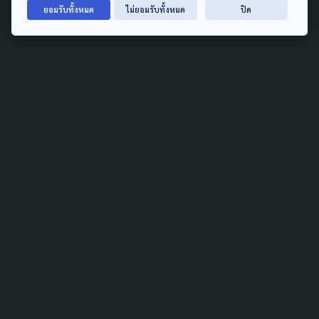
วิกฤต
ยอมรับทั้งหมด
ไม่ยอมรับทั้งหมด
ปิด
20 ธันวาคม 2025
TAG
ACTIVE DATA LAB
ENVIRONMENT
INDIGENOUS
INEQUALITY
LIFE & CULTURE
POLICY WATCH
POST ELECTION
PUBLIC POLICY
SOCIAL AGENDA
THAIPROTESTS
THE LISTENING
ชายแดนใต้
มหานครภูมิภาค
SEARCH