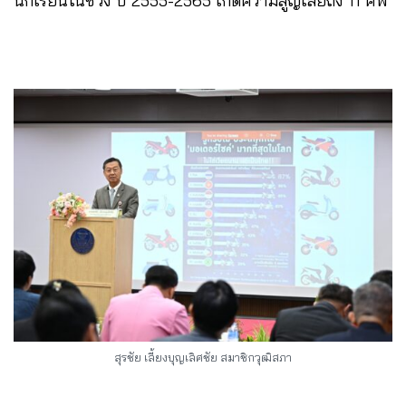
นักเรียนในช่วง ปี 2555-2565 เกิดความสูญเสียถึง 11 ศพ
สุรชัย เลี้ยงบุญเลิศชัย สมาชิกวุฒิสภา