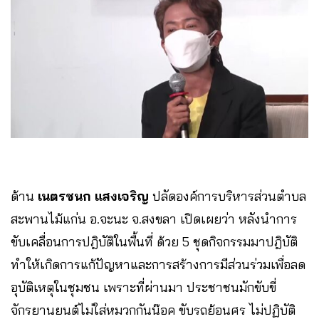
ด้าน
เนตรชนก แสงเจริญ
ปลัดองค์การบริหารส่วนตำบล
สะพานไม้แก่น อ.จะนะ จ.สงขลา เปิดเผยว่า หลังนำ
การ
ขับเคลื่อนการปฎิบัติในพื้นที่ ด้วย 5 ชุดกิจกรร
มมาปฎิบัติ
ทำให้เกิดการแก้ปัญหาและการสร้างการมีส่วนร่วมเพื่อลด
อุบัติเหตุในชุมชน เพราะที่ผ่านมา ประชาชนมักขับขี่
จักรยานยนต์ไม่ใส่หมวกกันน๊อค ขับรถย้อนศร ไม่ปฏิบัติ