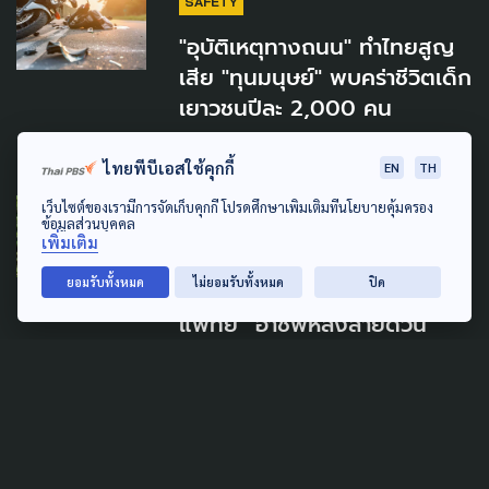
SAFETY
"อุบัติเหตุทางถนน" ทำไทยสูญ
เสีย "ทุนมนุษย์" พบคร่าชีวิตเด็ก
เยาวชนปีละ 2,000 คน
3 มิถุนายน 2026
ไทยพีบีเอสใช้คุกกี้
EN
TH
เว็บไซต์ของเรามีการจัดเก็บคุกกี้ โปรดศึกษาเพิ่มเติมที่นโยบายคุ้มครอง
SAFETY
PUBLIC HEALTH
ข้อมูลส่วนบุคคล
เพิ่มเติม
สูญเสียกลางภารกิจช่วยชีวิต
ยอมรับทั้งหมด
ไม่ยอมรับทั้งหมด
ปิด
เปิดความเสี่ยง “นักฉุกเฉินการ
แพทย์” อาชีพหลังสายด่วน
1669
24 พฤษภาคม 2026