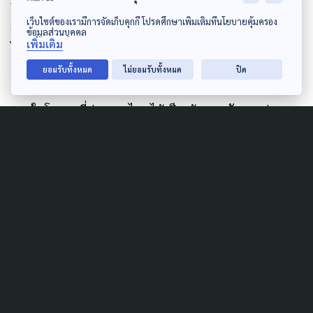
การใดๆกับภาคอุตสาหกรรม ภาคบริการ หรือแหล่งกำเนิด
เว็บไซต์ของเรามีการจัดเก็บคุกกี้ โปรดศึกษาเพิ่มเติมที่นโยบายคุ้มครอง
มลพิษใหญ่ และไม่เคยมีมาตรการดูแลชุมชนชาติพันธุ์ที่
ข้อมูลส่วนบุคคล
เพิ่มเติม
ได้รับผลกระทบมาตรการประจำฤดูของรัฐ
ยอมรับทั้งหมด
ไม่ยอมรับทั้งหมด
ปิด
และในโอกาสที่ประเทศไทยได้เป็นเจ้าภาพจัดการประชุม
เอเปคป่าไม้ ครั้งที่ 5 ที่จังหวัดเชียงใหม่ ในนามประชาชน
ที่ตกเป็น “แพะรับบาป” สหพันธ์เกษตรกรภาคเหนือและ
เครือข่าย ยืนยันจะนำข้อเรียกร้องนี้ ยื่นถึงนายวราวุ
ธ ศิลปอาชา รัฐมนตรีว่าการกระทรวงทรัพยากรธรรมชาติ
และสิ่งแวดล้อม ในวันที่ 23 ส.ค. 2565 และขอประกาศ
เคลื่อนไหวใหญ่ในวันที่ 24 ส.ค.
นี้ ที่ โรงแรม เลอ เมอริเดียน และศาลากลางจังหวัด
เชียงใหม่ เพื่อส่งเสียงเรียกร้องถึงผู้นำระดับรัฐมนตรีจาก
นานาประเทศ ที่เข้าร่วมประชุมเอเปคป่าไม้ และส่งสารถึง