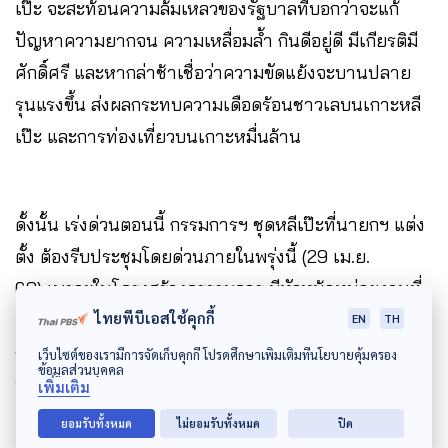
เป๊ะ จะสะท้อนความล้มเหลวของรัฐบาลที่บอกว่าจะแก้
ปัญหาความยากจน ความเหลื่อมล้ำ กินดีอยู่ดี มีเกียรติมี
ศักดิ์ศรี และหากล่าช้าเชื่อว่าความขัดแย้งจะบานปลาย
รุนแรงขึ้น ส่งผลกระทบความเดือดร้อนชาวเลบนเกาะหลี
เป๊ะ และการท่องเที่ยวบนเกาะหมื่นล้าน
ดั้งนั้น เร่งด่วนตอนนี้ กรรมการฯ ชุดหลีเป๊ะที่นายกฯ แต่ง
ตั้ง ต้องรีบประชุมโดยด่วนภายในพรุ่งนี้ (29 เม.ย.
68) เพราะในโครงสร้างกรรรมการ มีหัวหน้าหน่วยงานที่
ไทยพีบีเอสใช้คุกกี้
เกี่ยวข้องในพื้นที่อยู่แล้ว ต้องไถ่ถามว่าการดำเนิน
EN
TH
งาน กระบวนการของหน่วยงานในพื้นที่ทำไมถึงทำอย่าง
เว็บไซต์ของเรามีการจัดเก็บคุกกี้ โปรดศึกษาเพิ่มเติมที่นโยบายคุ้มครอง
ข้อมูลส่วนบุคคล
นั้นได้ เมื่อหน่วยงานราชการไม่ปฏิบัติตามระเบียบขั้น
เพิ่มเติม
ตอน ก็ต้องรายงานต่อนายกฯ เพื่อสั่งการลงโทษ ไม่ว่า
ยอมรับทั้งหมด
ไม่ยอมรับทั้งหมด
ปิด