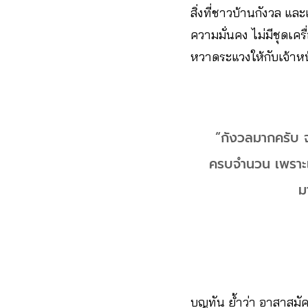
สิ่งที่ชาวบ้านกังวล และเ
ความมั่นคง ไม่มีชุดเคร
หวาดระแวงให้กับเจ้าหน้
“กังวลมากครับ จ
ครบจำนวน เพราะแต่
ม
บุญทัน ย้ำว่า อาสาสมั