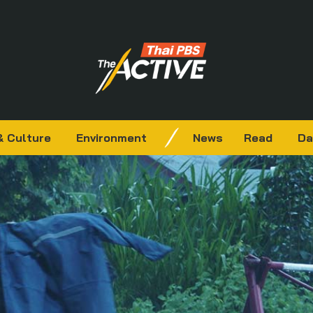
& Culture
Environment
News
Read
Da