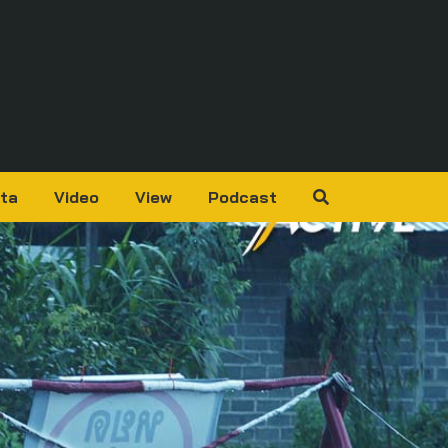
ta
Video
View
Podcast