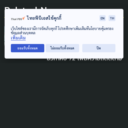
Related News
ไทยพีบีเอสใช้คุกกี้
EN
TH
DISASTER
GLOBAL
เว็บไซต์ของเรามีการจัดเก็บคุกกี้ โปรดศึกษาเพิ่มเติมที่นโยบายคุ้มครอง
ข้อมูลส่วนบุคคล
เพิ่มเติม
GISTDA เริ่มสร้าง “ธีออส 3”
ดาวเทียมฝีมือคนไทย ยิงขึ้น
ยอมรับทั้งหมด
ไม่ยอมรับทั้งหมด
ปิด
อวกาศปี 72 เพิ่มความถี่ติดตาม
ภัยพิบัติ
26 กรกฎาคม 2026
DISASTER
'อนุทิน' เข้าทำเนียบวันหยุด
ติดตามรับมือน้ำท่วมหลังกลับ
จากหาดใหญ่