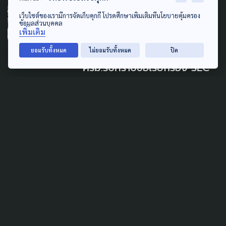
SOCIAL MOVEMENT
ECONOMY
เว็บไซต์ของเรามีการจัดเก็บคุกกี้ โปรดศึกษาเพิ่มเติมที่นโยบายคุ้มครอง
ข้อมูลส่วนบุคคล
POLITICS
SUSTAINABLE
เพิ่มเติม
ตั้ง คกก.ทำแผนพัฒนาภาคใต้
ยอมรับทั้งหมด
ไม่ยอมรับทั้งหมด
ปิด
ครม.รับทราบข้อเรียกร้อง SEC
Watch
5 สิงหาคม 2026
SUSTAINABLE
การดูแลโลกต้องมาจากการ
ลงมือทำและใจที่รักจริง
5 สิงหาคม 2026
SOCIAL MOVEMENT
SUSTAINABLE