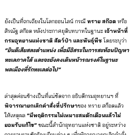
ยังเป็นที่ถกเถียงในโลกออนไลน์ กรณี
ทราย สก๊อต
หรือ
สิรณัฐ สก๊อต หลังประกาศยุติบทบาทในฐานะ
เจ้าหน้าที่
กรมอุทยานแห่งชาติ สัตว์ป่า และพันธุ์พืช
โดยระบุว่า
“ยินดีเสียสละตำแหน่ง เพื่อมีอิสระในการสะท้อนปัญหา
ทะเลภาคใต้ และจะยังคงเดินหน้ารณรงค์ในฐานะ
พลเมืองที่รักทะเลต่อไป”
ล่าสุดค่อนข้างเป็นที่แน่ชัดจาก อธิบดีกรมอุทยานฯ ที่
พิจารณายกเลิกคำสั่งที่ปรึกษา
ของ ทราย สก็อตแล้ว
ให้เหตุผล
“มีพฤติกรรมไม่เหมาะสมตักเตือนแล้วไม่
ยอมรับแก้ไข”
ขณะนี้สำนักอุทยานแห่งชาติ อยู่ระหว่าง
การรวบรวมข้อร้องเรียนต่าง ๆ เพื่อพิจารณายกเลิกคำสั่ง