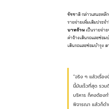
ชัชชาติ กล่าวเสนอหลั
รายจ่ายเพิ่มเติมประจ
บาทถ้วน
เป็นรายจ่าย
ค่าจ้างเดินรถและซ่อม
เดินรถและซ่อมบำรุง 
“จริง ๆ แล้วเรื่อง
นี้มันเร็วที่สุด รว
บริหาร ก็คงต้องทำเ
พิจารณา แล้วก็ดำเน