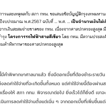
กการและเหตุผลกับ สภา กทม. ขอเสนอข้อบัญญัติกรุงเทพมหาน
ำปีงบประมาณ พ.ศ.2567 ฉบับที่ … พ.ศ. …
เป็นจำนวนเงินไม่
จากเงินสะสมจ่ายขาดของ กทม. เนื่องจากศาลปกครองสูงสุด ม
บำรุง
โครงการรถไฟฟ้าสายสีเขียว
โดย กทม. มีความประสงค์
ตามคำพิพากษาของศาลปกครองสูงสุด
นี้มีคำพิพากษาศาลมาแล้ว ซึ่งมีดอกเบี้ยที่ต้องชำระรายวัน
มถึงลดค่าใช้จ่ายที่จะเกิดขึ้นทั้งหมด แต่ค่าใช้จ่ายนี้ต้องผ่
รื่องให้ สภา กทม. พิจารณาต่อไป ยิ่งเร็วได้ก็ยิ่งดี เขาจ
ินการลดค่าใช้จ่านตั้งแต่เนิ่น ๆ จากดอกเบี้ยที่เพิ่มขึ้นแต