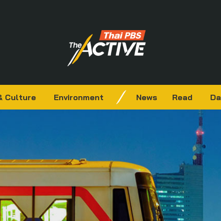
& Culture
Environment
News
Read
Da