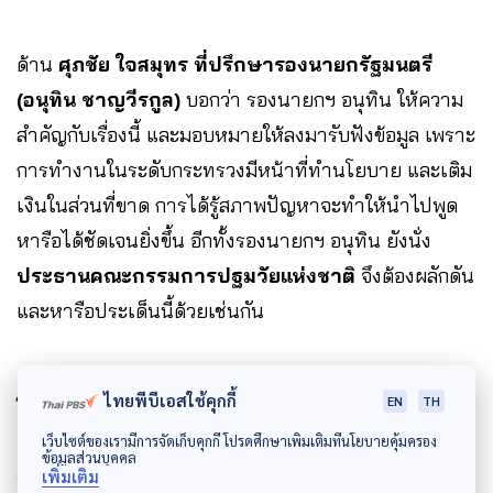
ด้าน
ศุภชัย ใจสมุทร ที่ปรึกษารองนายกรัฐมนตรี
(อนุทิน ชาญวีรกูล)
บอกว่า รองนายกฯ อนุทิน ให้ความ
สำคัญกับเรื่องนี้ และมอบหมายให้ลงมารับฟังข้อมูล เพราะ
การทำงานในระดับกระทรวงมีหน้าที่ทำนโยบาย และเติม
เงินในส่วนที่ขาด การได้รู้สภาพปัญหาจะทำให้นำไปพูด
หารือได้ชัดเจนยิ่งขึ้น อีกทั้งรองนายกฯ อนุทิน ยังนั่ง
ประธานคณะกรรมการปฐมวัยแห่งชาติ
จึงต้องผลักดัน
และหารือประเด็นนี้ด้วยเช่นกัน
ไทยพีบีเอสใช้คุกกี้
EN
TH
โดยเครือข่ายเด็กเท่ากัน ย้ำ เตรียมเปิดเวทีใหญ่
ตอกย้ำทวงถามความสำคัญเรื่องนี้อีกครั้งในวันที่ 16
เว็บไซต์ของเรามีการจัดเก็บคุกกี้ โปรดศึกษาเพิ่มเติมที่นโยบายคุ้มครอง
ข้อมูลส่วนบุคคล
พ.ย.66 ทั่วทุกภาคของประเทศไทย
เพิ่มเติม