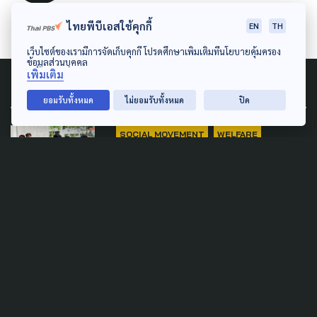
ไทยพีบีเอสใช้คุกกี้
EN
TH
เว็บไซต์ของเรามีการจัดเก็บคุกกี้ โปรดศึกษาเพิ่มเติมที่นโยบายคุ้มครอง
ข้อมูลส่วนบุคคล
เพิ่มเติม
Related News
ยอมรับทั้งหมด
ไม่ยอมรับทั้งหมด
ปิด
SOCIAL MOVEMENT
WELFARE
'ประกันสังคมก้าวหน้า' ยื่นศาล
ปกครอง เพิกถอนประกาศเลื่อน
เลือกตั้งบอร์ดประกันสังคม
5 สิงหาคม 2026
POLITICS
รศ.ษัษฐรัมย์ เผย กกต.สปส.เล่น