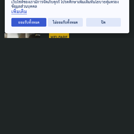
ประกาศ 'ปฏิญญาหอศิลป์ฯ' เพื่อ
เว็บไซต์ของเรามีการจัดเก็บคุกกี้ โปรดศึกษาเพิ่มเติมที่นโยบายคุ้มครอง
ข้อมูลส่วนบุคคล
สวัสดิการเด็กเล็กถ้วนหน้า
เพิ่มเติม
24 กรกฎาคม 2024
ยอมรับทั้งหมด
ไม่ยอมรับทั้งหมด
ปิด
WELFARE
เดินหน้า "เด็กไทย-เด็กไร้
สัญชาติ" ต้องเข้าถึงสวัสดิการ
ถ้วนหน้า
22 ตุลาคม 2023
TAG
ACTIVE DATA LAB
ENVIRONMENT
INDIGENOUS
INEQUALITY
LIFE & CULTURE