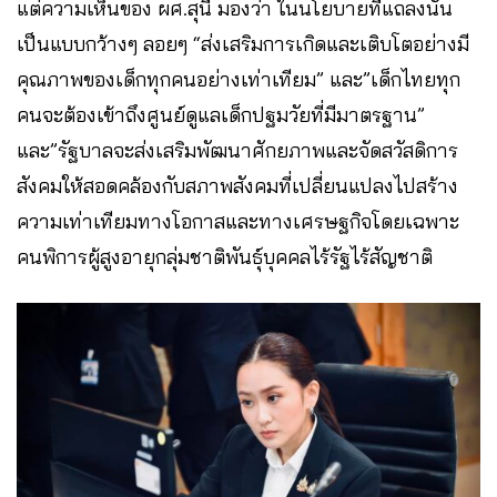
แต่ความเห็นของ ผศ.สุนี มองว่า ในนโยบายที่แถลงนั้น
เป็นแบบกว้างๆ ลอยๆ “ส่งเสริมการเกิดและเติบโตอย่างมี
คุณภาพของเด็กทุกคนอย่างเท่าเทียม” และ”เด็กไทยทุก
คนจะต้องเข้าถึงศูนย์ดูแลเด็กปฐมวัยที่มีมาตรฐาน”
และ”รัฐบาลจะส่งเสริมพัฒนาศักยภาพและจัดสวัสดิการ
สังคมให้สอดคล้องกับสภาพสังคมที่เปลี่ยนแปลงไปสร้าง
ความเท่าเทียมทางโอกาสและทางเศรษฐกิจโดยเฉพาะ
คนพิการผู้สูงอายุกลุ่มชาติพันธุ์บุคคลไร้รัฐไร้สัญชาติ