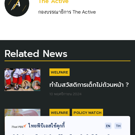
The Active
กองบรรณาธิการ The Active
Related News
WELFARE
ทำไมสวัสดิการเด็กไม่ถ้วนหน้า ?
10 พฤศจิกายน 2024
WELFARE
POLICY WATCH
ไทยพีบีเอสใช้คุกกี้
คณะทำงานสวัสดิการเด็กเล็ก
EN
TH