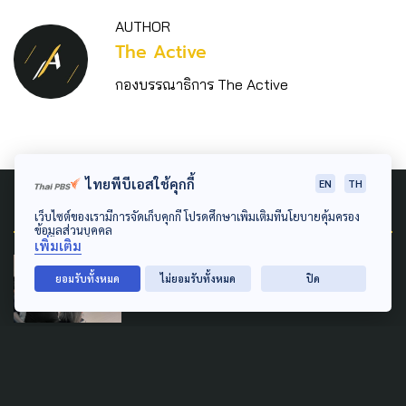
AUTHOR
The Active
กองบรรณาธิการ The Active
ไทยพีบีเอสใช้คุกกี้
EN
TH
Related News
เว็บไซต์ของเรามีการจัดเก็บคุกกี้ โปรดศึกษาเพิ่มเติมที่นโยบายคุ้มครอง
ข้อมูลส่วนบุคคล
เพิ่มเติม
LEARNING & EDUCATION
POLITICS
ยอมรับทั้งหมด
ไม่ยอมรับทั้งหมด
ปิด
SOCIAL MOVEMENT
WELFARE
เสนอ 'ยศชนัน' ยกระดับ
สวัสดิการรัฐ-ปรับมาตรฐานการ
ศึกษา ชงนำร่องเรียนฟรี ถึง