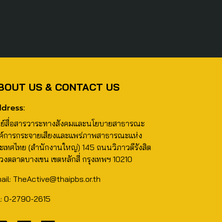
BOUT US & CONTACT US
dress:
นย์สื่อสารวาระทางสังคมและนโยบายสาธารณะ
ค์การกระจายเสียงและแพร่ภาพสาธารณะแห่ง
ะเทศไทย (สำนักงานใหญ่) 145 ถนนวิภาวดีรังสิต
วงตลาดบางเขน เขตหลักสี่ กรุงเทพฯ 10210
ail: TheActive@thaipbs.or.th
l: 0-2790-2615