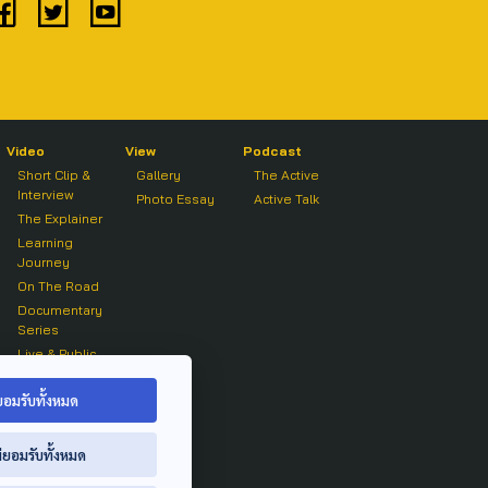
Video
View
Podcast
Short Clip &
Gallery
The Active
Interview
Photo Essay
Active Talk
The Explainer
Learning
Journey
On The Road
Documentary
Series
Live & Public
Forum
On air Clip
ยอมรับทั้งหมด
่ยอมรับทั้งหมด