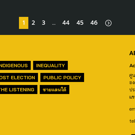
1
2
3
…
44
45
46
A
Ad
INDIGENOUS
INEQUALITY
ศู
OST ELECTION
PUBLIC POLICY
อง
THE LISTENING
ชายแดนใต้
ปร
แข
em
te