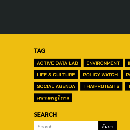
TAG
ACTIVE DATA LAB
ENVIRONMENT
LIFE & CULTURE
POLICY WATCH
P
SOCIAL AGENDA
THAIPROTESTS
มหานครภูมิภาค
SEARCH