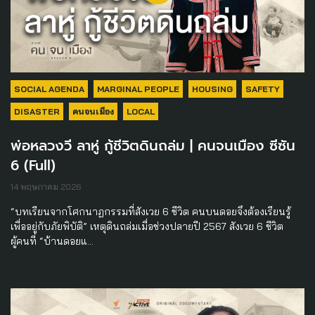
SOCIAL AGENDA
MARGINAL PEOPLE
HOUSING
SAFETY
DISASTER
คนจนเมือง
LOCAL
พ่อหลวงวี ลาหู่ กู้ชีวิตดินถล่ม | คนจนเมือง ซีซัน
6 (Full)
14 พฤษภาคม 2026
“บทเรียนจากโศกนาฏกรรมที่สังเวย 6 ชีวิต คนบนดอยจึงต้องเรียนรู้
เพื่ออยู่กับภัยพิบัติ” เหตุดินถล่มเมื่อช่วงปลายปี 2567 สังเวย 6 ชีวิต
ผู้คนที่ “บ้านดอยแ…