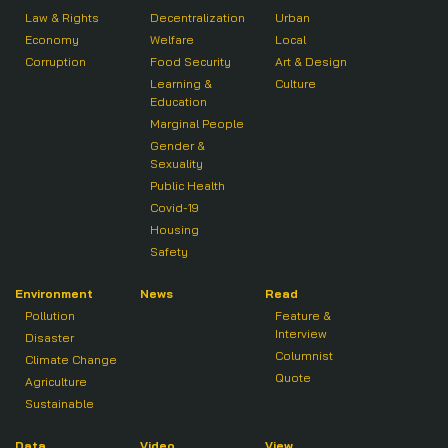
Law & Rights
Decentralization
Urban
Economy
Welfare
Local
Corruption
Food Security
Art & Design
Learning &
Culture
Education
Marginal People
Gender &
Sexuality
Public Health
Covid-19
Housing
Safety
Environment
News
Read
Pollution
Feature &
Interview
Disaster
Columnist
Climate Change
Quote
Agriculture
Sustainable
Data
Video
View