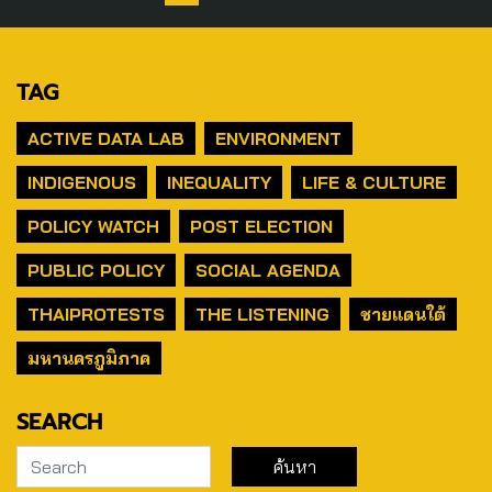
TAG
ACTIVE DATA LAB
ENVIRONMENT
INDIGENOUS
INEQUALITY
LIFE & CULTURE
POLICY WATCH
POST ELECTION
PUBLIC POLICY
SOCIAL AGENDA
THAIPROTESTS
THE LISTENING
ชายแดนใต้
มหานครภูมิภาค
SEARCH