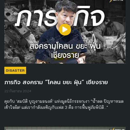
DISASTER
ภารกิจ สงคราม “โคลน ขยะ ฝุ่น“ เชียงราย
22 กันยายน 2024
คุยกับ ‘สมบัติ บุญงามอนงค์’ แห่งมูลนิธิกระจกเงา ”น้ำลด ปัญหาหมด
เข้าใจผิด! แต่เรากำลังเผชิญกับเฟส 3 คือ การฟื้นฟูภัยพิบัติ…“