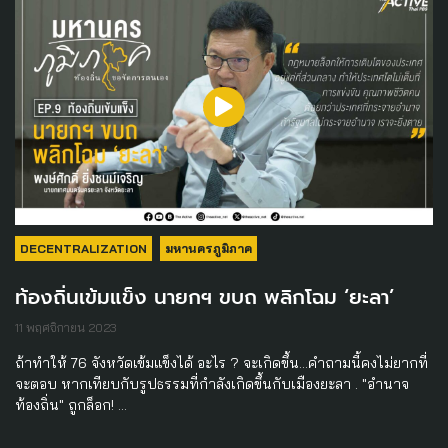
DECENTRALIZATION
มหานครภูมิภาค
ท้องถิ่นเข้มแข็ง นายกฯ ขบถ พลิกโฉม ‘ยะลา’
11 พฤศจิกายน 2023
ถ้าทำให้ 76 จังหวัดเข้มแข็งได้ อะไร ? จะเกิดขึ้น...คำถามนี้คงไม่ยากที่
จะตอบ หากเทียบกับรูปธรรมที่กำลังเกิดขึ้นกับเมืองยะลา . "อำนาจ
ท้องถิ่น" ถูกล็อก! …