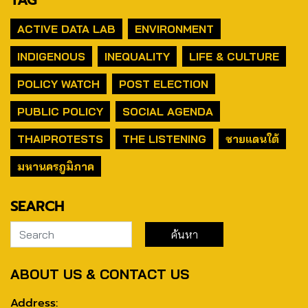
ACTIVE DATA LAB
ENVIRONMENT
INDIGENOUS
INEQUALITY
LIFE & CULTURE
POLICY WATCH
POST ELECTION
PUBLIC POLICY
SOCIAL AGENDA
THAIPROTESTS
THE LISTENING
ชายแดนใต้
มหานครภูมิภาค
SEARCH
ABOUT US & CONTACT US
Address: