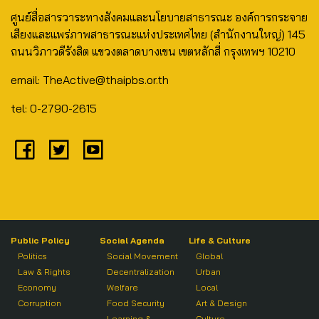
ศูนย์สื่อสารวาระทางสังคมและนโยบายสาธารณะ องค์การกระจาย
เสียงและแพร่ภาพสาธารณะแห่งประเทศไทย (สำนักงานใหญ่) 145
ถนนวิภาวดีรังสิต แขวงตลาดบางเขน เขตหลักสี่ กรุงเทพฯ 10210
email: TheActive@thaipbs.or.th
tel: 0-2790-2615
Public Policy
Social Agenda
Life & Culture
Politics
Social Movement
Global
Law & Rights
Decentralization
Urban
Economy
Welfare
Local
Corruption
Food Security
Art & Design
Learning &
Culture