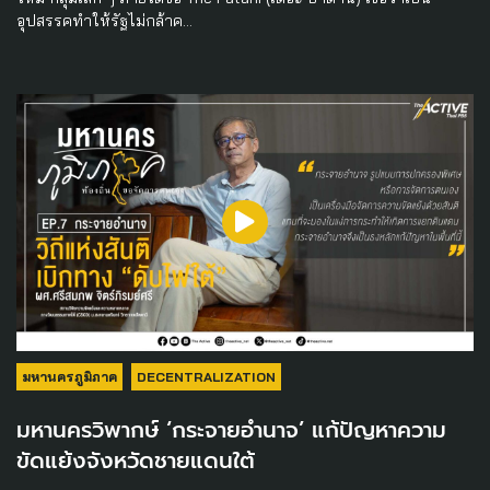
อุปสรรคทำให้รัฐไม่กล้าค…
มหานครภูมิภาค
DECENTRALIZATION
มหานครวิพากษ์ ‘กระจายอำนาจ’ แก้ปัญหาความ
ขัดแย้งจังหวัดชายแดนใต้