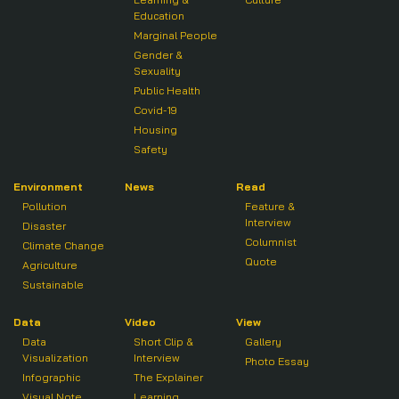
Education
Marginal People
Gender &
Sexuality
Public Health
Covid-19
Housing
Safety
Environment
News
Read
Pollution
Feature &
Interview
Disaster
Columnist
Climate Change
Quote
Agriculture
Sustainable
Data
Video
View
Data
Short Clip &
Gallery
Visualization
Interview
Photo Essay
Infographic
The Explainer
Visual Note
Learning