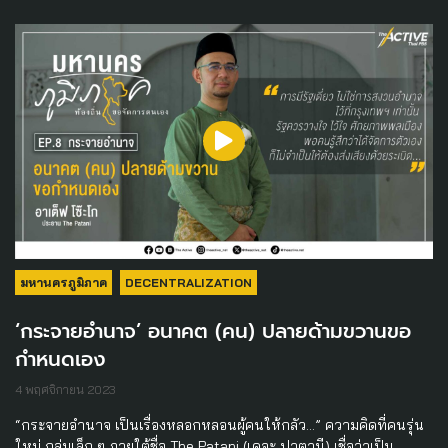
มหานครภูมิภาค
DECENTRALIZATION
‘กระจายอำนาจ’ อนาคต (คน) ปลายด้ามขวานขอ
กำหนดเอง
4 พฤศจิกายน 2023
“กระจายอำนาจ เป็นเรื่องหลอกหลอนผู้คนให้กลัว…” ความคิดที่คนรุ่น
ใหม่ กลุ่มเล็ก ๆ ภายใต้ชื่อ The Patani (เดอะ ปาตานี) เชื่อว่าเป็น