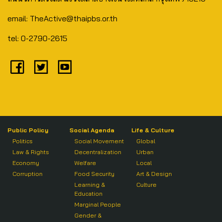
email: TheActive@thaipbs.or.th
tel: 0-2790-2615
Public Policy
Social Agenda
Life & Culture
Politics
Social Movement
Global
Law & Rights
Decentralization
Urban
Economy
Welfare
Local
Corruption
Food Security
Art & Design
Learning &
Culture
Education
Marginal People
Gender &