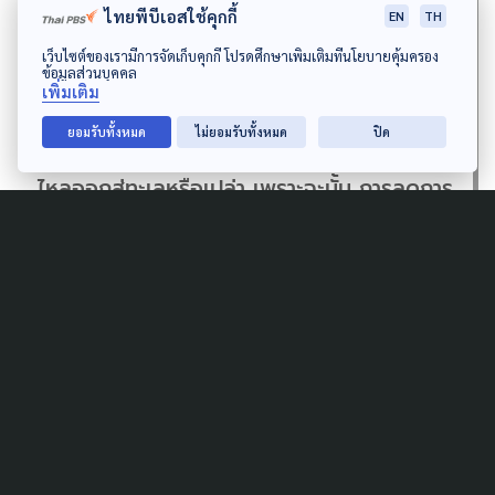
วัน คือ ลดการสร้างขยะให้มากที่สุด เพราะถึงแม้
ไทยพีบีเอสใช้คุกกี้
EN
TH
เราจะทิ้งลงถัง แต่ระบบการจัดการขยะของบ้าน
เว็บไซต์ของเรามีการจัดเก็บคุกกี้ โปรดศึกษาเพิ่มเติมที่นโยบายคุ้มครอง
ข้อมูลส่วนบุคคล
เพิ่มเติม
เรามันยังไม่สามารถจัดการได้ทั้งหมด ขยะที่เรา
ยอมรับทั้งหมด
ไม่ยอมรับทั้งหมด
ปิด
ทิ้งลงถังนั้น มันบอกไม่ได้ว่าจะมีส่วนไหนที่จะรั่ว
ไหลออกสู่ทะเลหรือเปล่า เพราะฉะนั้น การลดการ
สร้างขยะระหว่างที่ไปเที่ยว ก็เป็นรูปธรรมในการ
อนุรักษ์ที่ทำได้ง่ายที่สุด”
ลูกเต่าตนุ
เพิ่งฟัก
จากไข่
หน้า