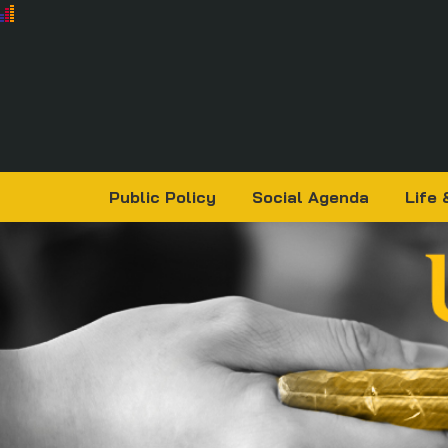
Public Policy
Social Agenda
Life 