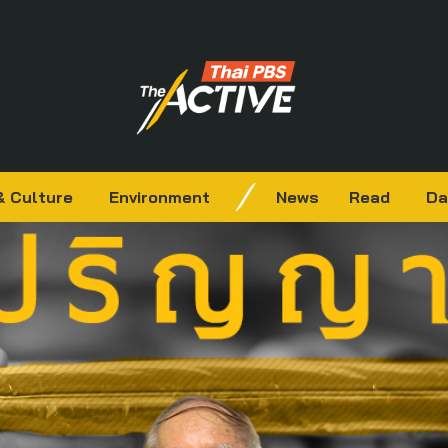
& Culture
Environment
News
Read
Da