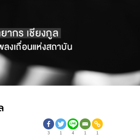
ล
3
1
4
1
1