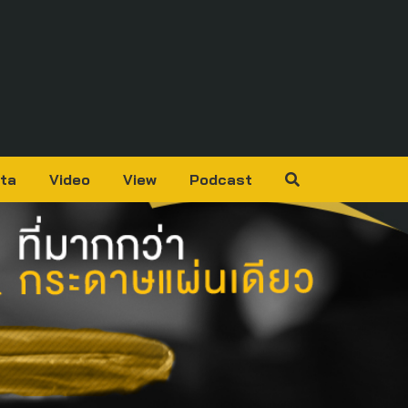
ta
Video
View
Podcast